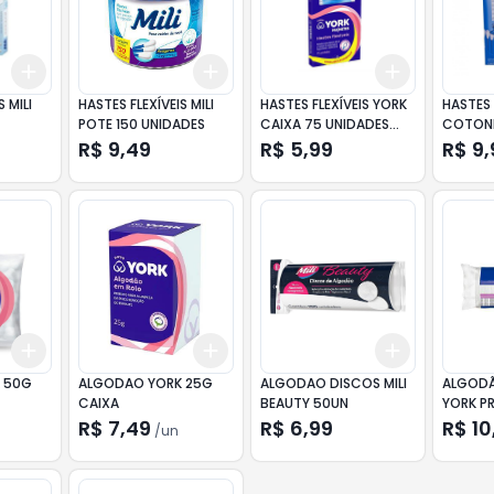
Add
Add
Add
+
3
+
5
+
10
+
3
+
5
+
10
+
3
+
5
+
 MILI
HASTES FLEXÍVEIS MILI
HASTES FLEXÍVEIS YORK
HASTES 
POTE 150 UNIDADES
CAIXA 75 UNIDADES
COTONE
EMBALAGEM
UNIDAD
R$ 9,49
R$ 5,99
R$ 9,
ECONÔMICA
Add
Add
Add
+
3
+
5
+
10
+
3
+
5
+
10
+
3
+
5
+
 50G
ALGODAO YORK 25G
ALGODAO DISCOS MILI
ALGODÃ
CAIXA
BEAUTY 50UN
YORK P
50 UNI
R$ 7,49
R$ 6,99
R$ 10
/
un