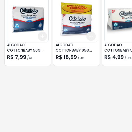
Add
Add
+
3
+
5
+
10
+
3
+
5
+
10
ALGODAO
ALGODAO
ALGODAO
COTTONBABY 50G
COTTONBABY 95G
COTTONBABY 
BOLA
BOLA
CAIXA
R$ 7,99
R$ 18,99
R$ 4,99
/
un
/
un
/
un