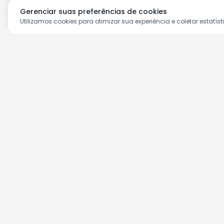
Gerenciar suas preferências de cookies
Utilizamos cookies para otimizar sua experiência e coletar estatíst
Aproveite as nossas prom
Cadastre seu e-mail e receba ofertas ex