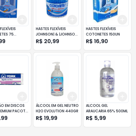
Add
Add
Add
10
+
3
+
5
+
10
+
3
+
5
+
10
+
3
FLEXÍVEIS
HASTES FLEXÍVEIS
HASTES FLEXÍVEIS
TES 75
JOHNSON| & |JOHNSON
COTONETES 150UN
ES
COTONETES POTE COM
99
R$ 20,99
R$ 16,90
150 UNIDADES
Add
Add
Add
10
+
3
+
5
+
10
+
3
+
5
+
10
+
3
O EM DISCOS
ÁLCOOL EM GEL NEUTRO
ALCOOL GEL
REMIUM PACOTE
H2O EVOLUTION 440GR
ARAUCARIA 65% 500ML
DADES
,99
R$ 19,99
R$ 5,99