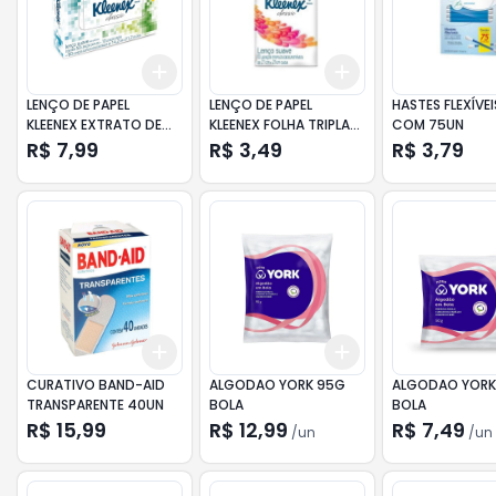
Add
Add
+
3
+
5
+
10
+
3
+
5
+
10
LENÇO DE PAPEL
LENÇO DE PAPEL
HASTES FLEXÍVEIS
KLEENEX EXTRATO DE
KLEENEX FOLHA TRIPLA
COM 75UN
SEDA LEVE 60 PAGUE 50
COM 10UN
R$ 7,99
R$ 3,49
R$ 3,79
UNIDADES
Add
Add
+
3
+
5
+
10
+
3
+
5
+
10
CURATIVO BAND-AID
ALGODAO YORK 95G
ALGODAO YORK
TRANSPARENTE 40UN
BOLA
BOLA
R$ 15,99
R$ 12,99
R$ 7,49
/
un
/
un