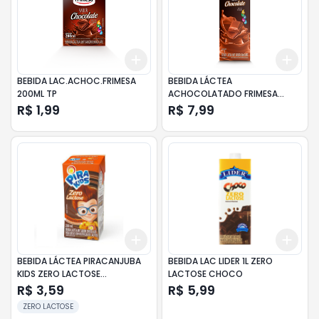
Add
Add
+
3
+
5
+
10
+
3
BEBIDA LAC.ACHOC.FRIMESA
BEBIDA LÁCTEA
200ML TP
ACHOCOLATADO FRIMESA
1000ML TP
R$ 1,99
R$ 7,99
Add
Add
+
3
+
5
+
10
+
3
BEBIDA LÁCTEA PIRACANJUBA
BEBIDA LAC LIDER 1L ZERO
KIDS ZERO LACTOSE
LACTOSE CHOCO
CHOCOLATE TETRA PAK 200ML
R$ 3,59
R$ 5,99
ZERO LACTOSE