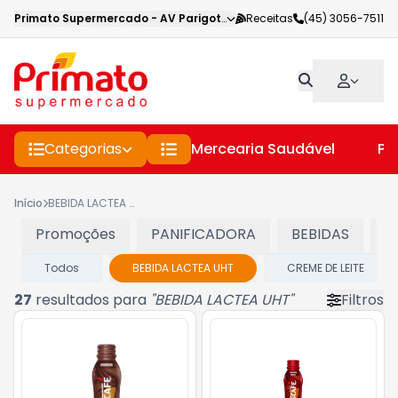
Primato Supermercado
-
AV Parigot de Souza
Receitas
,
Toledo
(45) 3056-7511
-
PR
Categorias
Mercearia Saudável
Pe
Início
BEBIDA LACTEA UHT
Promoções
PANIFICADORA
BEBIDAS
C
Todos
BEBIDA LACTEA UHT
CREME DE LEITE
27
resultados para
"
BEBIDA LACTEA UHT
"
Filtros