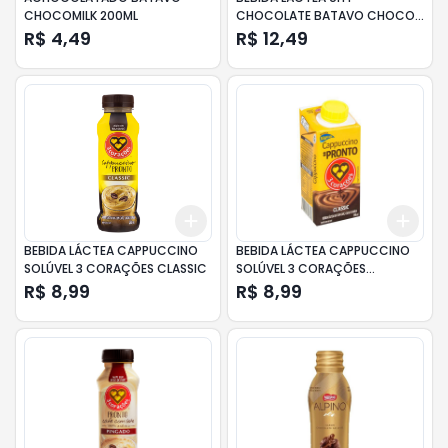
CHOCOMILK 200ML
CHOCOLATE BATAVO CHOCO
MILK CAIXA 1L
R$ 4,49
R$ 12,49
Add
Add
+
3
+
5
+
10
+
3
BEBIDA LÁCTEA CAPPUCCINO
BEBIDA LÁCTEA CAPPUCCINO
SOLÚVEL 3 CORAÇÕES CLASSIC
SOLÚVEL 3 CORAÇÕES
CHOCOLATE 260ML
R$ 8,99
R$ 8,99