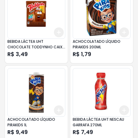
Add
Add
+
3
+
5
+
10
+
3
BEBIDA LÁCTEA UHT
ACHOCOLATADO LÍQUIDO
CHOCOLATE TODDYNHO CAIXA
PIRAKIDS 200ML
200ML
R$ 3,49
R$ 1,79
Add
Add
+
3
+
5
+
10
+
3
ACHOCOLATADO LÍQUIDO
BEBIDA LÁCTEA UHT NESCAU
PIRAKIDS 1L
GARRAFA 270ML
R$ 9,49
R$ 7,49