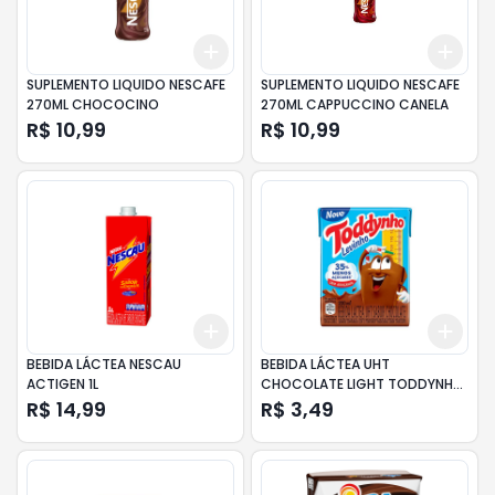
Add
Add
+
3
+
5
+
10
+
3
SUPLEMENTO LIQUIDO NESCAFE
SUPLEMENTO LIQUIDO NESCAFE
270ML CHOCOCINO
270ML CAPPUCCINO CANELA
R$ 10,99
R$ 10,99
Add
Add
+
3
+
5
+
10
+
3
BEBIDA LÁCTEA NESCAU
BEBIDA LÁCTEA UHT
ACTIGEN 1L
CHOCOLATE LIGHT TODDYNHO
CAIXA 200ML
R$ 14,99
R$ 3,49