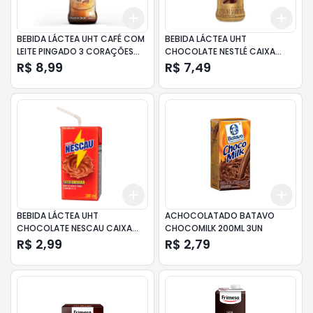
Add
Add
+
3
+
5
+
10
+
3
BEBIDA LÁCTEA UHT CAFÉ COM
BEBIDA LÁCTEA UHT
LEITE PINGADO 3 CORAÇÕES
CHOCOLATE NESTLÉ CAIXA
FRASCO 260ML
ALPINO 280ML
R$ 8,99
R$ 7,49
Add
Add
+
3
+
5
+
10
+
3
BEBIDA LÁCTEA UHT
ACHOCOLATADO BATAVO
CHOCOLATE NESCAU CAIXA
CHOCOMILK 200ML 3UN
180ML
R$ 2,99
R$ 2,79