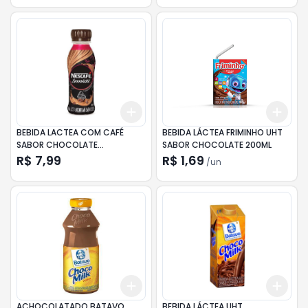
Add
Add
+
3
+
5
+
10
+
3
BEBIDA LACTEA COM CAFÉ
BEBIDA LÁCTEA FRIMINHO UHT
SABOR CHOCOLATE
SABOR CHOCOLATE 200ML
SMOOVLATTE NESCAFÉ 270ML
R$ 7,99
R$ 1,69
/
un
Add
Add
+
3
+
5
+
10
+
3
ACHOCOLATADO BATAVO
BEBIDA LÁCTEA UHT