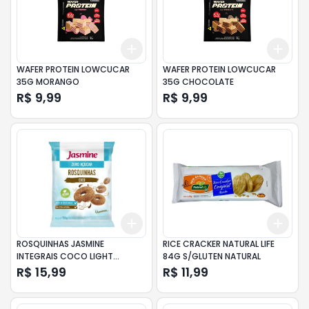
Add
Add
+
3
+
5
+
10
+
3
WAFER PROTEIN LOWCUCAR
WAFER PROTEIN LOWCUCAR
35G MORANGO
35G CHOCOLATE
R$ 9,99
R$ 9,99
Add
Add
+
3
+
5
+
10
+
3
ROSQUINHAS JASMINE
RICE CRACKER NATURAL LIFE
INTEGRAIS COCO LIGHT
84G S/GLUTEN NATURAL
PACOTE 150GR
R$ 15,99
R$ 11,99