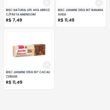
Add
Add
+
3
+
5
+
10
+
3
BISC NATURAL LIFE 40G ARROZ
BISC JASMINE 135G INT BANANA
C/PASTA AMENDOIM
AVEIA
R$ 7,49
R$ 11,49
Add
+
3
+
5
+
10
BISC JASMINE 135G INT CACAU
CEREAIS
R$ 11,49