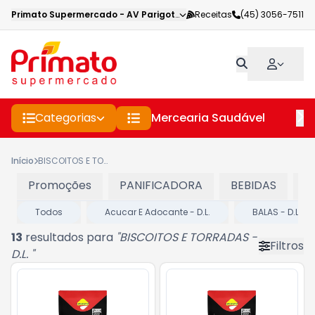
Primato Supermercado
-
AV Parigot de Souza
Receitas
,
Toledo
(45) 3056-7511
-
PR
Categorias
Mercearia Saudável
Pe
Início
BISCOITOS E TORRADAS - D.L.
Promoções
PANIFICADORA
BEBIDAS
C
Todos
Acucar E Adocante - D.L.
BALAS - D.L.
13
resultados para
"
BISCOITOS E TORRADAS -
Filtros
D.L.
"