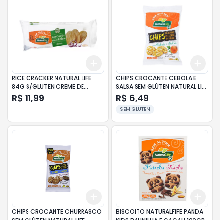
Add
Add
+
3
+
5
+
10
+
3
RICE CRACKER NATURAL LIFE
CHIPS CROCANTE CEBOLA E
84G S/GLUTEN CREME DE
SALSA SEM GLÚTEN NATURAL LIFE
CEBOLA
PACOTE 70G
R$ 11,99
R$ 6,49
SEM GLUTEN
Add
Add
+
3
+
5
+
10
+
3
CHIPS CROCANTE CHURRASCO
BISCOITO NATURALFIFE PANDA