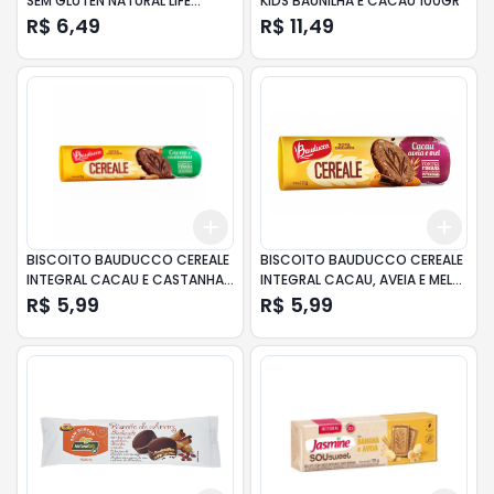
SEM GLÚTEN NATURAL LIFE
KIDS BAUNILHA E CACAU 100GR
CLÁSSICOS PACOTE 70G
R$ 6,49
R$ 11,49
Add
Add
+
3
+
5
+
10
+
3
BISCOITO BAUDUCCO CEREALE
BISCOITO BAUDUCCO CEREALE
INTEGRAL CACAU E CASTANHA
INTEGRAL CACAU, AVEIA E MEL
170GR
PACOTE 170GR
R$ 5,99
R$ 5,99