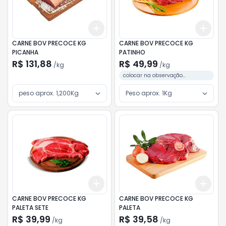
Add
Add
+
3
kg
+
5
kg
+
3
CARNE BOV PRECOCE KG
CARNE BOV PRECOCE KG
PICANHA
PATINHO
R$ 131,88
R$ 49,99
/
kg
/
kg
colocar na observação
preferencia do corte.
peso aprox. 1,200Kg
Peso aprox. 1Kg
Add
Add
+
3
kg
+
5
kg
+
3
CARNE BOV PRECOCE KG
CARNE BOV PRECOCE KG
PALETA SETE
PALETA
R$ 39,99
R$ 39,58
/
kg
/
kg