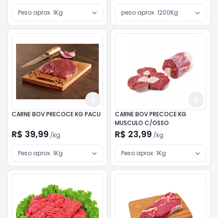
Peso aprox. 1Kg
peso aprox. 1200Kg
Add
Add
+
3
kg
+
5
kg
+
3
CARNE BOV PRECOCE KG PACU
CARNE BOV PRECOCE KG
MUSCULO C/OSSO
R$ 39,99
R$ 23,99
/
kg
/
kg
Peso aprox. 1Kg
Peso aprox. 1Kg