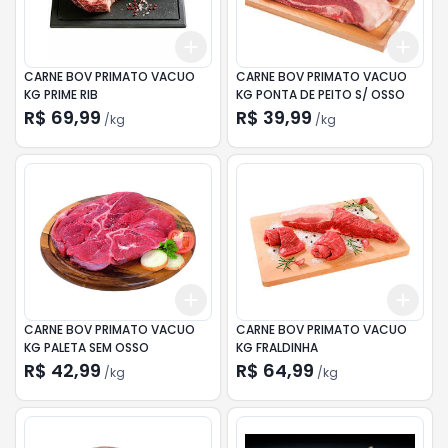
Add
Add
+
4.5
kg
+
7.5
kg
+
4.
CARNE BOV PRIMATO VACUO
CARNE BOV PRIMATO VACUO
KG PRIME RIB
KG PONTA DE PEITO S/ OSSO
R$ 69,99
R$ 39,99
/
kg
/
kg
Add
Add
+
4.5
kg
+
7.5
kg
+
4.
CARNE BOV PRIMATO VACUO
CARNE BOV PRIMATO VACUO
KG PALETA SEM OSSO
KG FRALDINHA
R$ 42,99
R$ 64,99
/
kg
/
kg