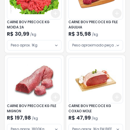
Add
Add
+
3
kg
+
5
kg
+
3
CARNE BOV PRECOCE KG
CARNE BOV PRECOCE KG FILE
MOIDA 2A
AGULHA
R$ 30,99
R$ 35,98
/
kg
/
kg
Peso aprox. 1Kg
Peso aproximado peça 1,200Kg
Add
Add
+
3
kg
+
5
kg
+
3
CARNE BOV PRECOCE KG FILE
CARNE BOV PRECOCE KG
MIGNON
COXAO MOLE
R$ 197,98
R$ 47,99
/
kg
/
kg
Peso aprox. 1800Kg
Peso aprox. 1Kg EM BIFE