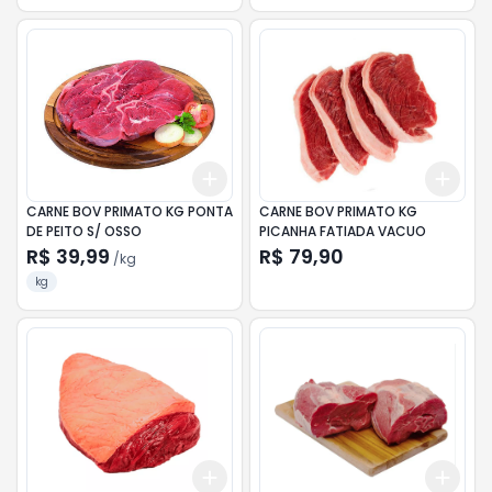
Add
Add
+
4.5
kg
+
7.5
kg
+
3
CARNE BOV PRIMATO KG PONTA
CARNE BOV PRIMATO KG
DE PEITO S/ OSSO
PICANHA FATIADA VACUO
R$ 39,99
R$ 79,90
/
kg
kg
Add
Add
+
3.9
kg
+
6.5
kg
+
3