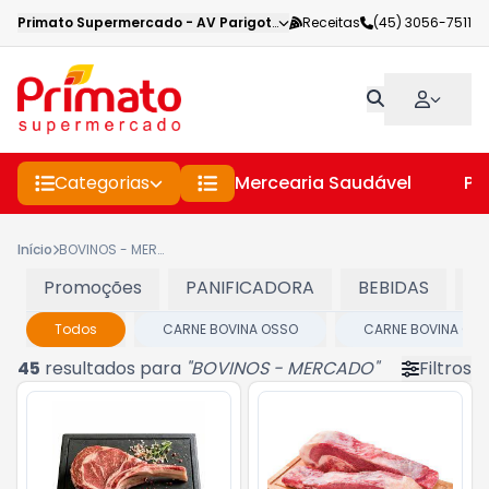
Primato Supermercado
-
AV Parigot de Souza
Receitas
,
Toledo
(45) 3056-7511
-
PR
Categorias
Mercearia Saudável
Pe
Início
BOVINOS - MERCADO
Promoções
PANIFICADORA
BEBIDAS
C
Todos
CARNE BOVINA OSSO
CARNE BOVINA OU
45
resultados para
"
BOVINOS - MERCADO
"
Filtros