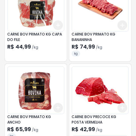
Add
Add
+
6
kg
+
10
kg
+
4.
CARNE BOV PRIMATO KG CAPA
CARNE BOV PRIMATO KG
DO FILE
BANANINHA
R$ 44,99
R$ 74,99
/
kg
/
kg
kg
Add
Add
+
4.5
kg
+
7.5
kg
+
3
CARNE BOV PRIMATO KG
CARNE BOV PRECOCE KG
ANCHO
POSTA VERMELHA
R$ 65,99
R$ 42,99
/
kg
/
kg