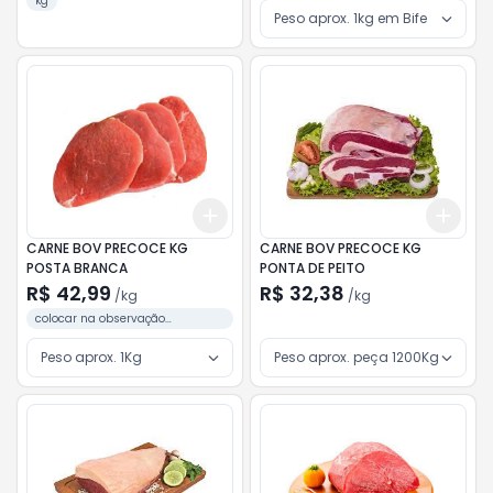
kg
Peso aprox. 1kg em Bife
Add
Add
+
3
kg
+
5
kg
+
3
CARNE BOV PRECOCE KG
CARNE BOV PRECOCE KG
POSTA BRANCA
PONTA DE PEITO
R$ 42,99
R$ 32,38
/
kg
/
kg
colocar na observação
preferencia do corte.
Peso aprox. 1Kg
Peso aprox. peça 1200Kg