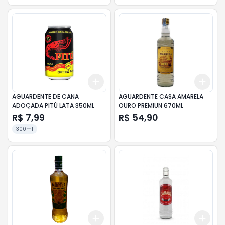
Add
Add
+
3
+
5
+
10
+
3
AGUARDENTE DE CANA
AGUARDENTE CASA AMARELA
ADOÇADA PITÚ LATA 350ML
OURO PREMIUN 670ML
R$ 7,99
R$ 54,90
300ml
Add
Add
+
3
+
5
+
10
+
3