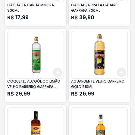
CACHACA CANHA MINEIRA
CACHAÇA PRATA CABARÉ
900ML
GARRAFA 700ML
R$ 17,99
R$ 39,90
Add
Add
+
3
+
5
+
10
+
3
COQUETEL ALCOÓLICO LIMÃO
AGUARDENTE VELHO BARREIRO
VELHO BARREIRO GARRAFA
GOLD 910ML
910ML
R$ 29,99
R$ 26,99