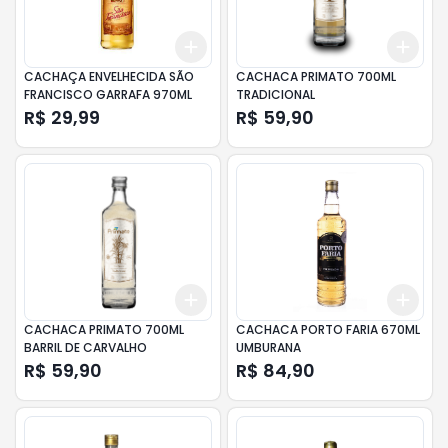
Add
Add
+
3
+
5
+
10
+
3
CACHAÇA ENVELHECIDA SÃO
CACHACA PRIMATO 700ML
FRANCISCO GARRAFA 970ML
TRADICIONAL
R$ 29,99
R$ 59,90
Add
Add
+
3
+
5
+
10
+
3
CACHACA PRIMATO 700ML
CACHACA PORTO FARIA 670ML
BARRIL DE CARVALHO
UMBURANA
R$ 59,90
R$ 84,90