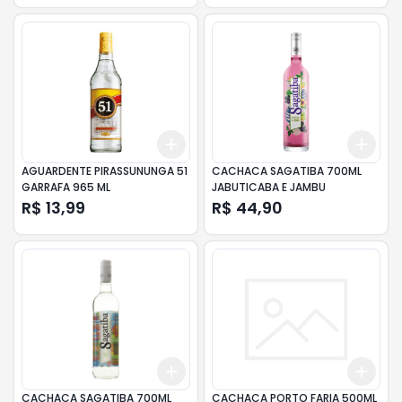
Add
Add
+
3
+
5
+
10
+
3
AGUARDENTE PIRASSUNUNGA 51
CACHACA SAGATIBA 700ML
GARRAFA 965 ML
JABUTICABA E JAMBU
R$ 13,99
R$ 44,90
Add
Add
+
3
+
5
+
10
+
3
CACHACA SAGATIBA 700ML
CACHACA PORTO FARIA 500ML