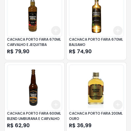
Add
Add
+
3
+
5
+
10
+
3
CACHACA PORTO FARIA 670ML
CACHACA PORTO FARIA 670ML
CARVALHO E JEQUITIBA
BALSAMO
R$ 79,90
R$ 74,90
Add
Add
+
3
+
5
+
10
+
3
CACHACA PORTO FARIA 600ML
CACHACA PORTO FARIA 200ML
BLEND UMBURANA E CARVALHO
OURO
R$ 62,90
R$ 36,99