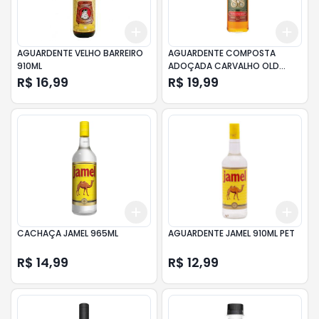
Add
Add
+
3
+
5
+
10
+
3
AGUARDENTE VELHO BARREIRO
AGUARDENTE COMPOSTA
910ML
ADOÇADA CARVALHO OLD
CESAR 88 GARRAFA 965ML
R$ 16,99
R$ 19,99
Add
Add
+
3
+
5
+
10
+
3
CACHAÇA JAMEL 965ML
AGUARDENTE JAMEL 910ML PET
R$ 14,99
R$ 12,99