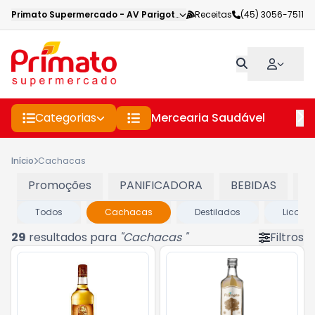
Primato Supermercado
-
AV Parigot de Souza
Receitas
,
Toledo
(45) 3056-7511
-
PR
Categorias
Mercearia Saudável
Pe
Início
Cachacas
Promoções
PANIFICADORA
BEBIDAS
C
Todos
Cachacas
Destilados
Licores
29
resultados para
"
Cachacas
"
Filtros