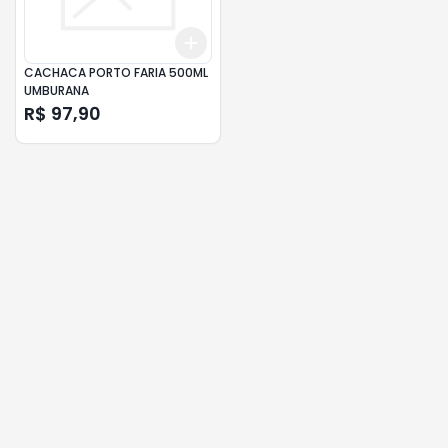
Add
+
3
+
5
+
10
CACHACA PORTO FARIA 500ML
UMBURANA
R$ 97,90