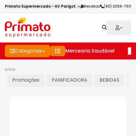
Primato Supermercado
-
AV Parigot de Souza
Receitas
,
Toledo
(45) 3056-7511
-
PR
Categorias
Mercearia Saudável
Pe
Início
Promoções
PANIFICADORA
BEBIDAS
C