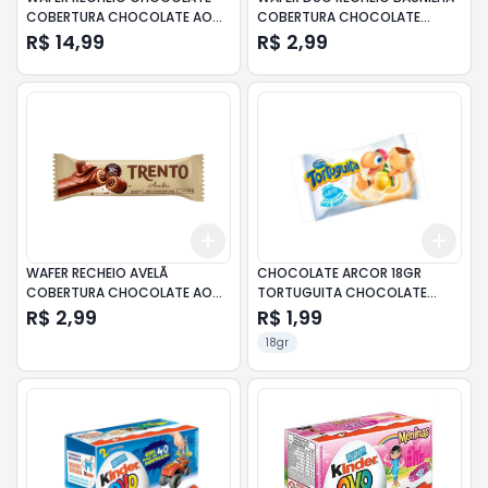
COBERTURA CHOCOLATE AO
COBERTURA CHOCOLATE
LEITE TRENTO BITES POUCH
BRANCO E CHOCOLATE AO
R$ 14,99
R$ 2,99
120G
LEITE TRENTO PACOTE 32G
Add
Add
+
3
+
5
+
10
+
3
WAFER RECHEIO AVELÃ
CHOCOLATE ARCOR 18GR
COBERTURA CHOCOLATE AO
TORTUGUITA CHOCOLATE
LEITE 38% CACAU TRENTO
BRANCO
R$ 2,99
R$ 1,99
PACOTE 32G 2 UNIDADES
18gr