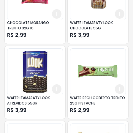
Add
Add
+
3
+
5
+
10
+
3
CHOCOLATE MORANGO
WAFER ITAMARATY LOOK
TRENTO 32G 16
CHOCOLATE 55G
R$ 2,99
R$ 3,99
Add
Add
+
3
+
5
+
10
+
3
WAFER ITAMARATY LOOK
WAFER RECH COBERTO TRENTO
ATREVIDOS 55GR
29G PISTACHE
R$ 3,99
R$ 2,99