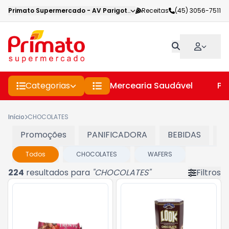
Primato Supermercado
-
AV Parigot de Souza
Receitas
,
Toledo
(45) 3056-7511
-
PR
Categorias
Mercearia Saudável
Pe
Início
CHOCOLATES
Promoções
PANIFICADORA
BEBIDAS
C
Todos
CHOCOLATES
WAFERS
224
resultados para
"
CHOCOLATES
"
Filtros