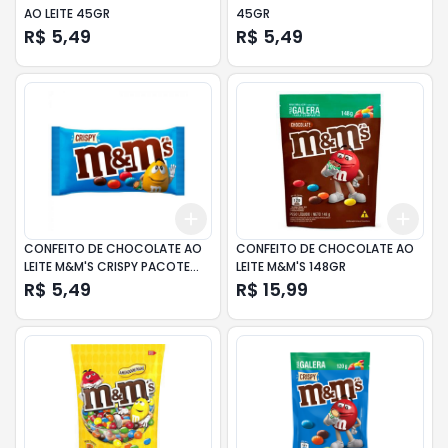
AO LEITE 45GR
45GR
R$ 5,49
R$ 5,49
Add
Add
+
3
+
5
+
10
+
3
CONFEITO DE CHOCOLATE AO
CONFEITO DE CHOCOLATE AO
LEITE M&M'S CRISPY PACOTE
LEITE M&M'S 148GR
35GR
R$ 5,49
R$ 15,99