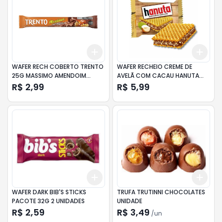
Add
Add
+
3
+
5
+
10
+
3
WAFER RECH COBERTO TRENTO
WAFER RECHEIO CREME DE
25G MASSIMO AMENDOIM
AVELÃ COM CACAU HANUTA
C/CARAMELO
PACOTE 22G
R$ 2,99
R$ 5,99
Add
Add
+
3
+
5
+
10
+
3
WAFER DARK BIB'S STICKS
TRUFA TRUTINNI CHOCOLATES
PACOTE 32G 2 UNIDADES
UNIDADE
R$ 2,59
R$ 3,49
/
un