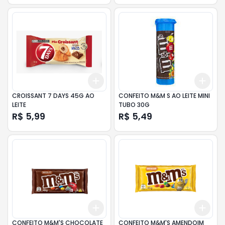
Add
Add
+
3
+
5
+
10
+
3
CROISSANT 7 DAYS 45G AO
CONFEITO M&M S AO LEITE MINI
LEITE
TUBO 30G
R$ 5,99
R$ 5,49
Add
Add
+
3
+
5
+
10
+
3
CONFEITO M&M'S CHOCOLATE
CONFEITO M&M'S AMENDOIM