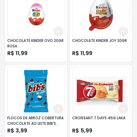
Add
Add
+
3
+
5
+
10
+
3
CHOCOLATE KINDER OVO 20GR
CHOCOLATE KINDER JOY 20GR
ROSA
R$ 11,99
R$ 11,99
Add
Add
+
3
+
5
+
10
+
3
FLOCOS DE ARROZ COBERTURA
CROISSANT 7 DAYS 45G LAKA
CHOCOLATE AO LEITE BIB'S
ORIGINAL PACOTE 40G
R$ 3,99
R$ 5,99