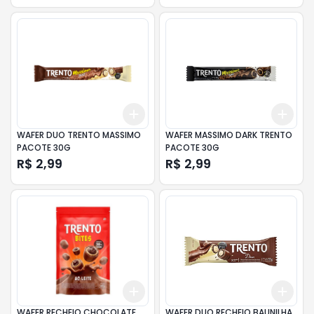
Add
Add
+
3
+
5
+
10
+
3
WAFER DUO TRENTO MASSIMO
WAFER MASSIMO DARK TRENTO
PACOTE 30G
PACOTE 30G
R$ 2,99
R$ 2,99
Add
Add
+
3
+
5
+
10
+
3
WAFER RECHEIO CHOCOLATE
WAFER DUO RECHEIO BAUNILHA