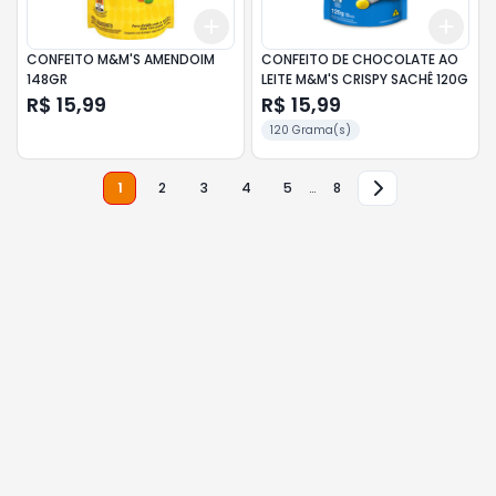
Add
Add
+
3
+
5
+
10
+
3
CONFEITO M&M'S AMENDOIM
CONFEITO DE CHOCOLATE AO
148GR
LEITE M&M'S CRISPY SACHÊ 120G
R$ 15,99
R$ 15,99
120 Grama(s)
1
2
3
4
5
…
8