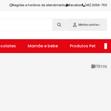
Regiões e horários de atendimento
Receitas
(45) 3056-7511
Minha conta
colates
Mamãe e bebe
Produtos Pet
V
Filtros