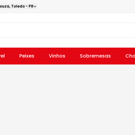
Souza
,
Toledo
-
PR
el
Peixes
Vinhos
Sobremesas
Cho