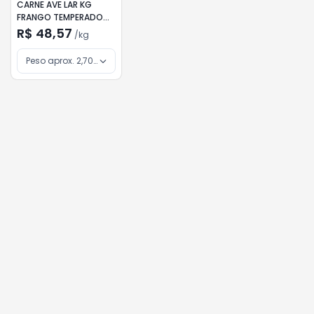
CARNE AVE LAR KG
FRANGO TEMPERADO
S/M
R$ 48,57
/
kg
Peso aprox. 2,700Kg / Inteiro