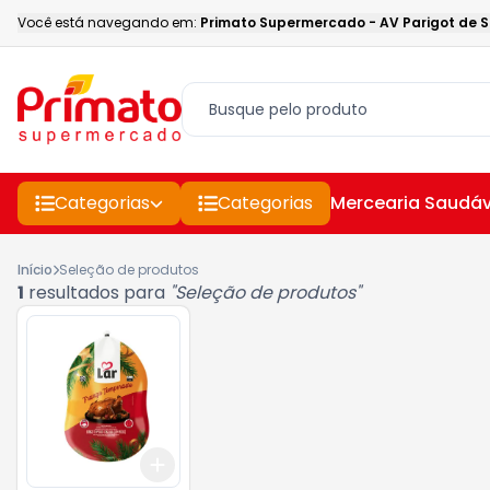
Você está navegando em:
Primato Supermercado
-
AV Parigot de 
Categorias
Categorias
Mercearia Saudáv
Início
Seleção de produtos
1
resultados para
"
Seleção de produtos
"
Add
+
3
kg
+
5
kg