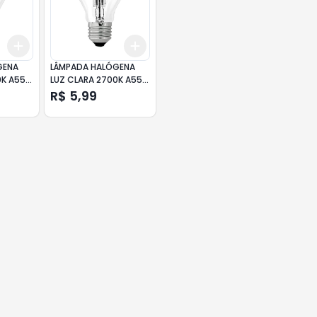
Add
Add
+
3
+
5
+
10
+
3
+
5
+
10
GENA
LÂMPADA HALÓGENA
0K A55
LUZ CLARA 2700K A55
A 220V
70W TASCHIBRA 127V
R$ 5,99