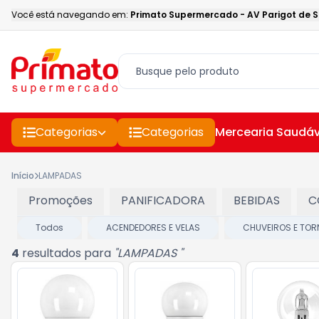
Você está navegando em:
Primato Supermercado
-
AV Parigot de 
Categorias
Categorias
Mercearia Saudáv
Início
LAMPADAS
Promoções
PANIFICADORA
BEBIDAS
C
Todos
ACENDEDORES E VELAS
CHUVEIROS E TOR
4
resultados para
"
LAMPADAS
"