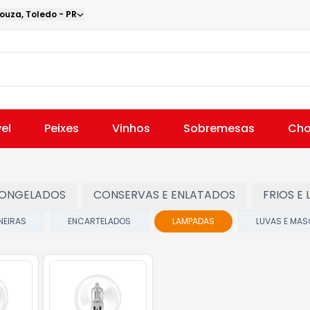
Souza
,
Toledo
-
PR
el
Peixes
Vinhos
Sobremesas
Cho
ONGELADOS
CONSERVAS E ENLATADOS
FRIOS E 
NEIRAS
ENCARTELADOS
LAMPADAS
LUVAS E MA