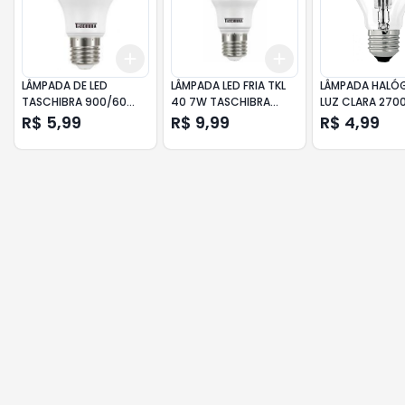
Add
Add
+
3
+
5
+
10
+
3
+
5
+
10
LÂMPADA DE LED
LÂMPADA LED FRIA TKL
LÂMPADA HALÓ
TASCHIBRA 900/60
40 7W TASCHIBRA
LUZ CLARA 270
6500K BRANCA
PRIME
70W TASCHIBR
R$ 5,99
R$ 9,99
R$ 4,99