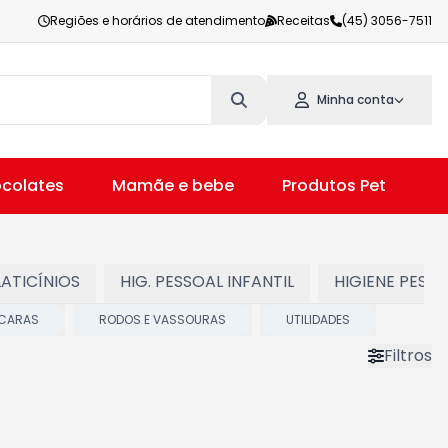
Regiões e horários de atendimento
Receitas
(45) 3056-7511
Minha conta
colates
Mamãe e bebe
Produtos Pet
V
LATICÍNIOS
HIG. PESSOAL INFANTIL
HIGIENE PESS
SCARAS
RODOS E VASSOURAS
UTILIDADES
Filtros