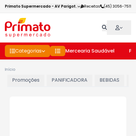
Primato Supermercado
-
AV Parigot de Souza
Receitas
,
Toledo
(45) 3056-7511
-
PR
Categorias
Mercearia Saudável
Pe
Início
Promoções
PANIFICADORA
BEBIDAS
C