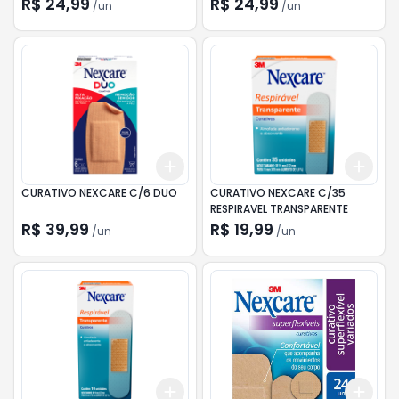
R$ 24,99
R$ 24,99
/
un
/
un
Add
Add
+
3
+
5
+
10
+
3
CURATIVO NEXCARE C/6 DUO
CURATIVO NEXCARE C/35
RESPIRAVEL TRANSPARENTE
R$ 39,99
R$ 19,99
/
un
/
un
Add
Add
+
3
+
5
+
10
+
3