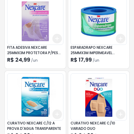
Add
Add
+
3
+
5
+
10
+
3
FITA ADESIVA NEXCARE
ESPARADRAPO NEXCARE
25MMX3M PROTETORA P/PES
25MMX3M IMPERMEAVEL
TRANSPARENTE
BRANCO
R$ 24,99
R$ 17,99
/
un
/
un
Add
Add
+
3
+
5
+
10
+
3
CURATIVO NEXCARE C/12 A
CURATIVO NEXCARE C/10
PROVA D'AGUA TRANSPARENTE
VARIADO DUO