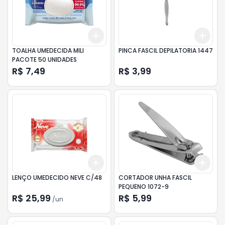
Add
Add
+
3
+
5
+
10
+
3
TOALHA UMEDECIDA MILI
PINCA FASCIL DEPILATORIA 1447
PACOTE 50 UNIDADES
R$ 7,49
R$ 3,99
Add
Add
+
3
+
5
+
10
+
3
LENÇO UMEDECIDO NEVE C/48
CORTADOR UNHA FASCIL
PEQUENO 1072-9
R$ 25,99
R$ 5,99
/
un