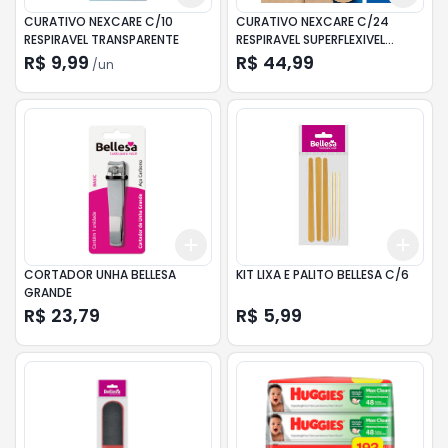
CURATIVO NEXCARE C/10
CURATIVO NEXCARE C/24
RESPIRAVEL TRANSPARENTE
RESPIRAVEL SUPERFLEXIVEL
VARIADO
R$ 9,99
R$ 44,99
/
un
Add
Add
+
3
+
5
+
10
+
3
CORTADOR UNHA BELLESA
KIT LIXA E PALITO BELLESA C/6
GRANDE
R$ 23,79
R$ 5,99