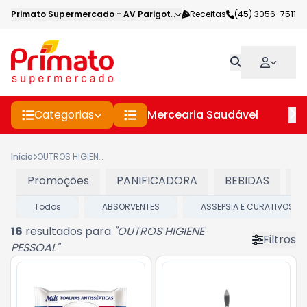
Primato Supermercado
-
AV Parigot de Souza
Receitas
,
Toledo
(45) 3056-7511
-
PR
Categorias
Mercearia Saudável
Pe
Início
OUTROS HIGIENE PESSOAL
Promoções
PANIFICADORA
BEBIDAS
C
Todos
ABSORVENTES
ASSEPSIA E CURATIVOS
16
resultados para
"
OUTROS HIGIENE
Filtros
PESSOAL
"