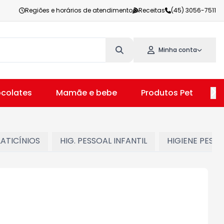
Regiões e horários de atendimento
Receitas
(45) 3056-7511
Minha conta
colates
Mamãe e bebe
Produtos Pet
V
LATICÍNIOS
HIG. PESSOAL INFANTIL
HIGIENE PESS