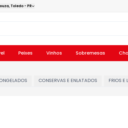
Souza
,
Toledo
-
PR
el
Peixes
Vinhos
Sobremesas
Cho
ONGELADOS
CONSERVAS E ENLATADOS
FRIOS E 