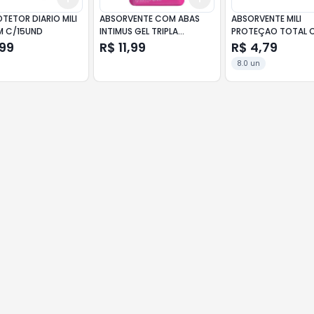
TETOR DIARIO MILI
ABSORVENTE COM ABAS
ABSORVENTE MILI
M C/15UND
INTIMUS GEL TRIPLA
PROTEÇAO TOTAL 
PROTEÇÃO COBERTURA
C/ABAS SUAVE
,99
R$ 11,99
R$ 4,79
SECA LEVE 16 UNIDADES
8.0 un
PAGUE 14 UNIDADES