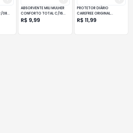
ABSORVENTE MILI MULHER
PROTETOR DIÁRIO
C/08
CONFORTO TOTAL C/16
CAREFREE ORIGINAL
C/ABAS
PACOTE COM 15UN
R$ 9,99
R$ 11,99