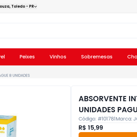
Souza
,
Toledo
-
PR
el
Peixes
Vinhos
Sobremesas
Cho
AGUE 8 UNIDADES
ABSORVENTE IN
UNIDADES PAGU
Código: #
101781
Marca:
J
R$ 15,99