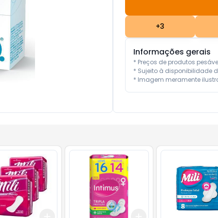
+
3
Informações gerais
* Preços de produtos pesáv
* Sujeito à disponibilidade d
* Imagem meramente ilustra
Add
Add
10
+
3
+
5
+
10
+
3
+
5
+
10