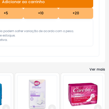
Adicionar ao carrinho
Subtotal:
R$ 0,00
+
5
+
10
+
20
eis podem sofrer variação de acordo com o peso;

e estoque;

tiva;
Ver mais
Add
Add
Add
+
3
+
5
+
10
+
3
+
5
+
10
+
3