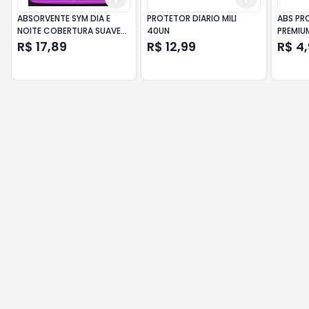
ABSORVENTE SYM DIA E
PROTETOR DIARIO MILI
ABS PRO
NOITE COBERTURA SUAVE
40UN
PREMIU
COM ABAS C/ 30 UN
R$ 17,89
R$ 12,99
R$ 4