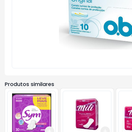
Produtos similares
Add
Add
+
3
+
5
+
10
+
3
+
5
+