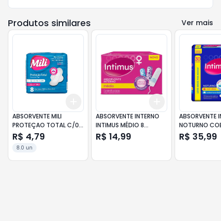
Produtos similares
Ver mais
Add
Add
+
3
+
5
+
10
+
3
+
5
+
10
ABSORVENTE MILI
ABSORVENTE INTERNO
ABSORVENTE I
PROTEÇAO TOTAL C/08
INTIMUS MÉDIO 8
NOTURNO CO
C/ABAS SUAVE
UNIDADES
SECA COM AB
R$ 4,79
R$ 14,99
R$ 35,99
UNIDADES
8.0 un