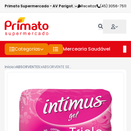
Primato Supermercado
-
AV Parigot de Souza
Receitas
,
Toledo
(45) 3056-7511
-
PR
Categorias
Mercearia Saudável
Pe
Início
ABSORVENTES
ABSORVENTE SEM ABAS INTIMUS GEL NORMAL COBERTURA SUAVE PACOTE COM 8 UNIDADES