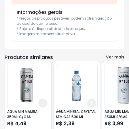
Informações gerais
* Preços de produtos pesáveis podem sofrer variação 
de acordo com o peso;

* Sujeito à disponibilidade de estoque;

* Imagem meramente ilustrativa;
Produtos similares
Ver mais
Add
Add
+
3
+
5
+
10
+
3
+
5
+
10
AGUA MIN MAMBA
ÁGUA MINERAL CRYSTAL
AGUA MIN MA
350ML C/GAS
SEM GÁS 500 ML
350ML S/GAS
R$ 4,49
R$ 2,39
R$ 3,99