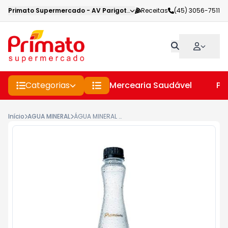
Primato Supermercado
-
AV Parigot de Souza
Receitas
,
Toledo
(45) 3056-7511
-
PR
Categorias
Mercearia Saudável
Pe
Início
AGUA MINERAL
ÁGUA MINERAL NATURAL COM GÁS SFERRIÊ PREMIUM GARRAFA 410ML