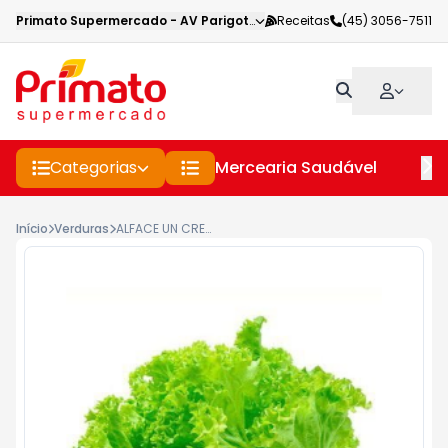
Primato Supermercado
-
AV Parigot de Souza
Receitas
,
Toledo
(45) 3056-7511
-
PR
Categorias
Mercearia Saudável
Pe
Início
Verduras
ALFACE UN CRESPA B&S