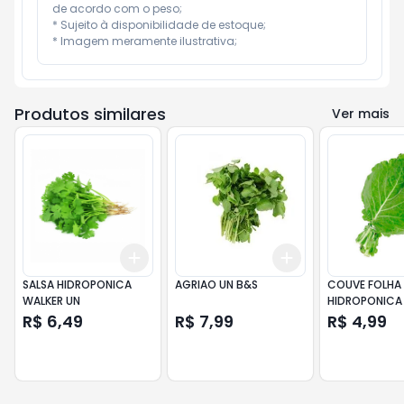
de acordo com o peso;

* Sujeito à disponibilidade de estoque;

* Imagem meramente ilustrativa;
Produtos similares
Ver mais
Add
Add
+
3
+
5
+
10
+
3
+
5
+
10
SALSA HIDROPONICA
AGRIAO UN B&S
COUVE FOLHA
WALKER UN
HIDROPONICA 
UNI
R$ 6,49
R$ 7,99
R$ 4,99