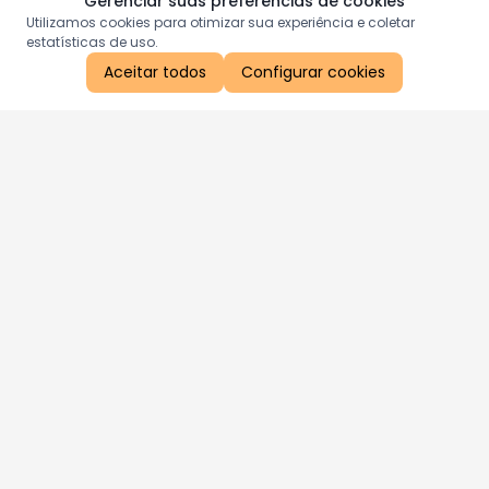
Gerenciar suas preferências de cookies
Utilizamos cookies para otimizar sua experiência e coletar
estatísticas de uso.
Aceitar todos
Configurar cookies
Aproveite as nossas promoções!
Cadastre seu e-mail e receba ofertas exclusivas.
QUERO RECEBER