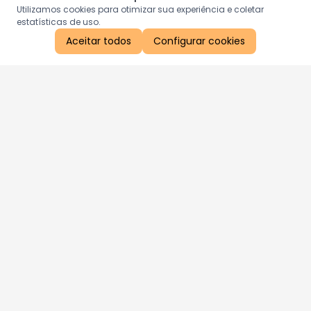
Utilizamos cookies para otimizar sua experiência e coletar
estatísticas de uso.
Aceitar todos
Configurar cookies
Aproveite as nossas promoções!
Cadastre seu e-mail e receba ofertas exclusivas.
QUERO RECEBER