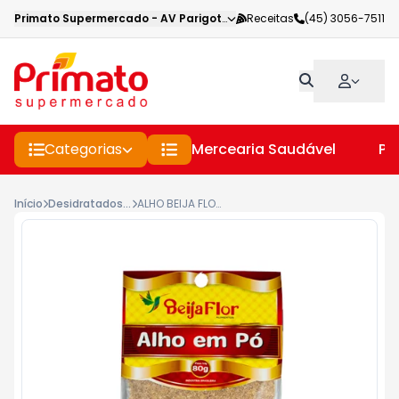
Primato Supermercado
-
AV Parigot de Souza
Receitas
,
Toledo
(45) 3056-7511
-
PR
Categorias
Mercearia Saudável
Pe
Início
Desidratados - D.L.
ALHO BEIJA FLOR 80G EM PÓ