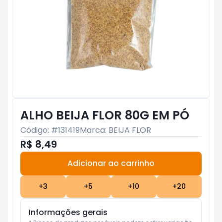
ALHO BEIJA FLOR 80G EM PÓ
Código: #
131419
Marca:
BEIJA FLOR
R$ 8,49
Adicionar ao carrinho
Subtotal:
R$ 0
+
3
+
5
+
10
+
20
Informações gerais