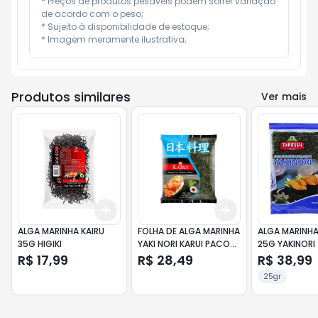
* Preços de produtos pesáveis podem sofrer variação 
de acordo com o peso;

* Sujeito à disponibilidade de estoque;

* Imagem meramente ilustrativa;
Produtos similares
Ver mais
Add
Add
+
3
+
5
+
10
+
3
+
5
+
10
ALGA MARINHA KAIRU
FOLHA DE ALGA MARINHA
ALGA MARINHA
35G HIGIKI
YAKI NORI KARUI PACOTE
25G YAKINORI
28G 10 UNIDADES
R$ 17,99
R$ 28,49
R$ 38,99
25gr