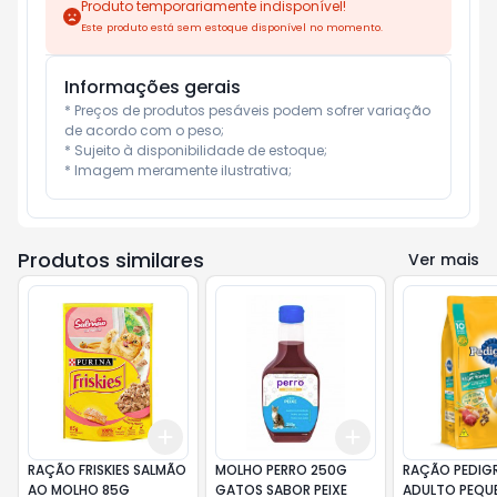
Produto temporariamente indisponível!
Este produto está sem estoque disponível no momento.
Informações gerais
* Preços de produtos pesáveis podem sofrer variação 
de acordo com o peso;

* Sujeito à disponibilidade de estoque;

* Imagem meramente ilustrativa;
Produtos similares
Ver mais
Add
Add
+
3
+
5
+
10
+
3
+
5
+
10
RAÇÃO FRISKIES SALMÃO
MOLHO PERRO 250G
RAÇÃO PEDIG
AO MOLHO 85G
GATOS SABOR PEIXE
ADULTO PEQU