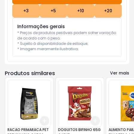
+
3
+
5
+
10
+
20
Informações gerais
* Preços de produtos pesáveis podem sofrer variação 
de acordo com o peso;

* Sujeito à disponibilidade de estoque;

* Imagem meramente ilustrativa;
Produtos similares
Ver mais
Add
Add
+
3
+
5
+
10
+
3
+
5
+
10
RACAO PRIMARACA PET
DOGUITOS BIFINHO 65G
ALIMENTO PAR