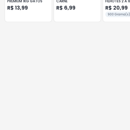
PREMIUM 1KG GATOS
CARNE
FILHOTES 2 A 1
CARNE, FRANG
R$ 13,99
R$ 6,99
R$ 20,99
CEREAIS PEDIG
900 Grama(s)
PACOTE 900