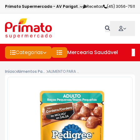
Primato Supermercado
-
AV Parigot de Souza
Receitas
,
Toledo
(45) 3056-7511
-
PR
Categorias
Mercearia Saudável
Pe
Início
Alimentos Para Caes E Gatos
ALIMENTO PARA CÃES ADULTOS PEDIGREE DE CORDEIRO AO MOLHO SACHÊ 100 G