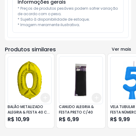
Informações gerais
* Preços de produtos pesáveis podem sofrer variação 
de acordo com o peso;

* Sujeito à disponibilidade de estoque;

* Imagem meramente ilustrativa;
Produtos similares
Ver mais
Add
Add
+
3
+
5
+
10
+
3
+
5
+
10
BALÃO METALIZADO
CANUDO ALEGRIA &
VELA TUBULAR 
ALEGRIA & FESTA 40 CM
FESTA PRETO C/40
FESTA NÚMERO
NÚMERO 0 DOURADO
R$ 10,99
R$ 6,99
R$ 9,99