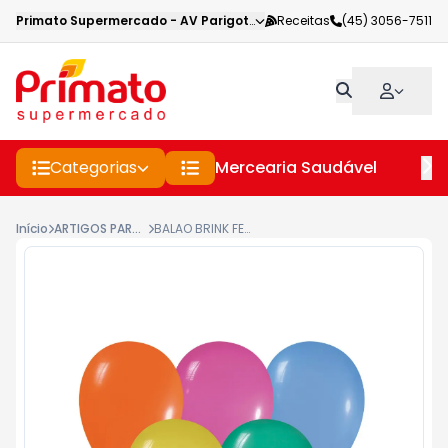
Primato Supermercado
-
AV Parigot de Souza
Receitas
,
Toledo
(45) 3056-7511
-
PR
Categorias
Mercearia Saudável
Pe
Início
ARTIGOS PARA FESTA
BALAO BRINK FEST 6,5 SALP.C/50