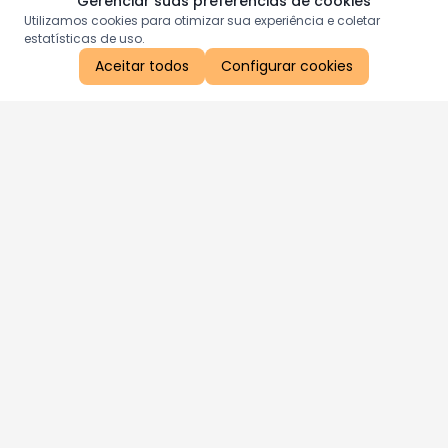
Gerenciar suas preferências de cookies
Utilizamos cookies para otimizar sua experiência e coletar
estatísticas de uso.
Aceitar todos
Configurar cookies
Aproveite as nossas promoções!
Cadastre seu e-mail e receba ofertas exclusivas.
QUERO RECEBER