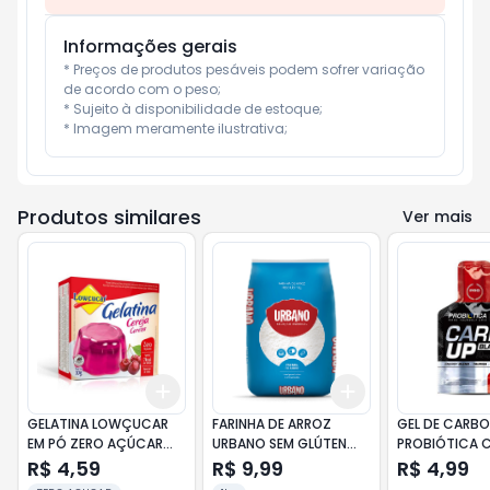
Informações gerais
* Preços de produtos pesáveis podem sofrer variação 
de acordo com o peso;

* Sujeito à disponibilidade de estoque;

* Imagem meramente ilustrativa;
Produtos similares
Ver mais
Add
Add
+
3
+
5
+
10
+
3
+
5
+
10
GELATINA LOWÇUCAR
FARINHA DE ARROZ
GEL DE CARB
EM PÓ ZERO AÇÚCAR
URBANO SEM GLÚTEN
PROBIÓTICA C
CEREJA CAIXA 10GR
1KG
BLACK MORA
R$ 4,59
R$ 9,99
R$ 4,99