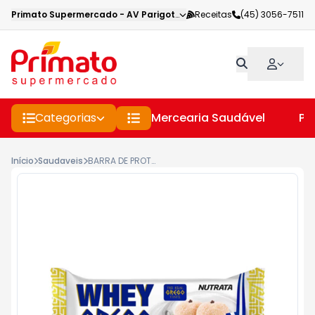
Primato Supermercado
-
AV Parigot de Souza
Receitas
,
Toledo
(45) 3056-7511
-
PR
Categorias
Mercearia Saudável
Pe
Início
Saudaveis
BARRA DE PROTEÍNA BEIJINHO NUTRATA WHEY GREGO BAR PACOTE 40G