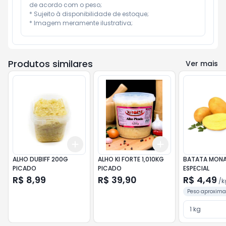
de acordo com o peso;

* Sujeito à disponibilidade de estoque;

* Imagem meramente ilustrativa;
Produtos similares
Ver mais
Add
Add
+
3
+
5
+
10
+
3
+
5
+
10
ALHO DUBIFF 200G
ALHO KI FORTE 1,010KG
BATATA MONA
PICADO
PICADO
ESPECIAL
R$ 8,99
R$ 39,90
R$ 4,49
/
k
Peso aproxima
unidade
1 kg