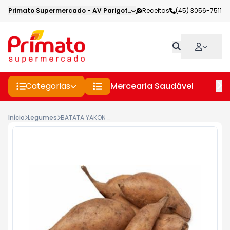
Primato Supermercado
-
AV Parigot de Souza
Receitas
,
Toledo
(45) 3056-7511
-
PR
Categorias
Mercearia Saudável
Pe
Início
Legumes
BATATA YAKON KG