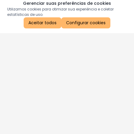
Gerenciar suas preferências de cookies
Utilizamos cookies para otimizar sua experiência e coletar
estatísticas de uso.
Aceitar todos
Configurar cookies
Aproveite as nossas promoções!
Cadastre seu e-mail e receba ofertas exclusivas.
QUERO RECEBER