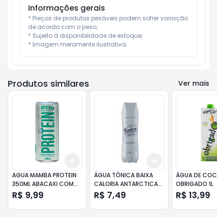
Informações gerais
* Preços de produtos pesáveis podem sofrer variação 
de acordo com o peso;

* Sujeito à disponibilidade de estoque;

* Imagem meramente ilustrativa;
Produtos similares
Ver mais
Add
Add
+
3
+
5
+
10
+
3
+
5
+
10
AGUA MAMBA PROTEIN
ÁGUA TÔNICA BAIXA
ÁGUA DE CO
350ML ABACAXI COM
CALORIA ANTARCTICA
OBRIGADO 1L
HORTELA LATA
GARRAFA 1L
R$ 9,99
R$ 7,49
R$ 13,99