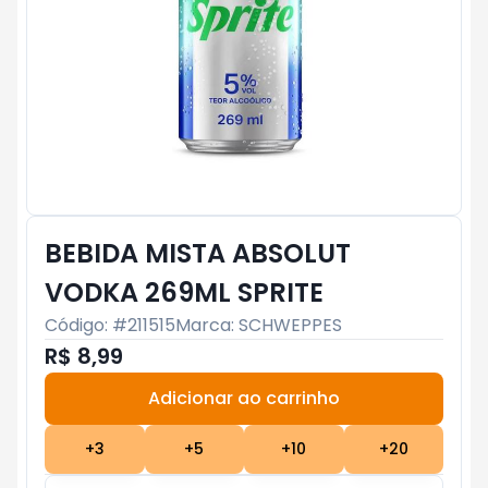
BEBIDA MISTA ABSOLUT
VODKA 269ML SPRITE
Código: #
211515
Marca:
SCHWEPPES
R$ 8,99
Adicionar ao carrinho
Subtotal:
R$ 0
+
3
+
5
+
10
+
20