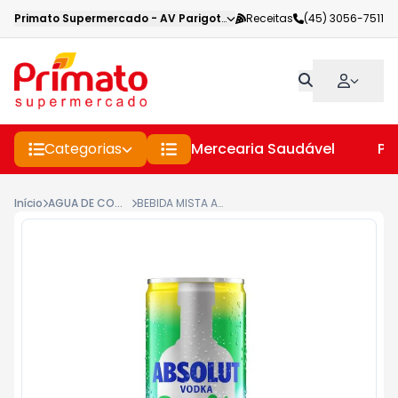
Primato Supermercado
-
AV Parigot de Souza
Receitas
,
Toledo
(45) 3056-7511
-
PR
Categorias
Mercearia Saudável
Pe
Início
AGUA DE COCO, SABORIZADA E TONICA
BEBIDA MISTA ABSOLUT VODKA 269ML SPRITE