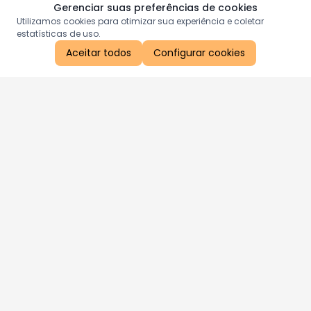
Gerenciar suas preferências de cookies
Utilizamos cookies para otimizar sua experiência e coletar
estatísticas de uso.
Aceitar todos
Configurar cookies
Aproveite as nossas promoções!
Cadastre seu e-mail e receba ofertas exclusivas.
QUERO RECEBER