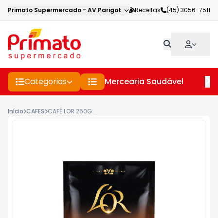
Primato Supermercado
-
AV Parigot de Souza
Receitas
,
Toledo
(45) 3056-7511
-
PR
Categorias
Mercearia Saudável
Pe
Início
CAFES
CAFÉ LOR 250G POUCH GOURMET DELICADO