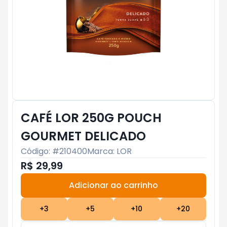
CAFÉ LOR 250G POUCH
GOURMET DELICADO
Código: #
210400
Marca:
LOR
R$ 29,99
Adicionar ao carrinho
Subtotal:
R$ 0
+
3
+
5
+
10
+
20