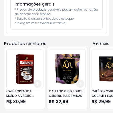
Informações gerais
* Preços de produtos pesáveis podem sofrer variação 
de acordo com o peso;

* Sujeito à disponibilidade de estoque;

* Imagem meramente ilustrativa;
Produtos similares
Ver mais
Add
Add
+
3
+
5
+
10
+
3
+
5
+
10
CAFÉ TORRADO E
CAFE LOR 250G POUCH
CAFÉ LOR 25
MOÍDO A VÁCUO
ORIGENS SUL DE MINAS
GOURMET EQU
EXTRAFORTE DAMASCO
R$ 30,99
R$ 32,99
R$ 29,99
PACOTE 500G