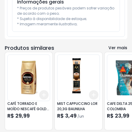
Informações gerais
* Preços de produtos pesáveis podem sofrer variação 
de acordo com o peso;

* Sujeito à disponibilidade de estoque;

* Imagem meramente ilustrativa;
Produtos similares
Ver mais
Add
Add
+
3
+
5
+
10
+
3
+
5
+
10
CAFÉ TORRADO E
MIST CAPPUCCINO LOR
CAFE DELTA 2
MOÍDO NESCAFÉ GOLD
20,3G BAUNILHA
COLOMBIA
EQUILIBRADO 250GR
R$ 29,99
R$ 3,49
R$ 23,99
/
un