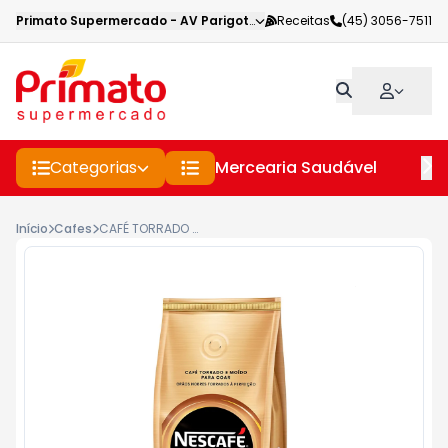
Primato Supermercado
-
AV Parigot de Souza
Receitas
,
Toledo
(45) 3056-7511
-
PR
Categorias
Mercearia Saudável
Pe
Início
Cafes
CAFÉ TORRADO E MOÍDO NESCAFÉ GOLD SUAVE 250GR