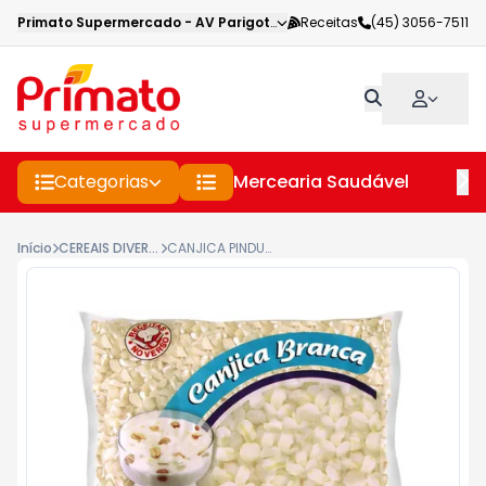
Primato Supermercado
-
AV Parigot de Souza
Receitas
,
Toledo
(45) 3056-7511
-
PR
Categorias
Mercearia Saudável
Pe
Início
CEREAIS DIVERSOS
CANJICA PINDUCA BRANCA 500GR