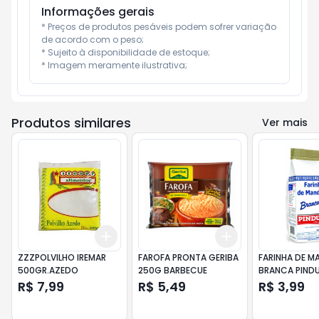
Informações gerais
* Preços de produtos pesáveis podem sofrer variação 
de acordo com o peso;

* Sujeito à disponibilidade de estoque;

* Imagem meramente ilustrativa;
Produtos similares
Ver mais
Add
Add
+
3
+
5
+
10
+
3
+
5
+
10
ZZZPOLVILHO IREMAR
FAROFA PRONTA GERIBA
FARINHA DE M
500GR.AZEDO
250G BARBECUE
BRANCA PIND
500GR
R$ 7,99
R$ 5,49
R$ 3,99