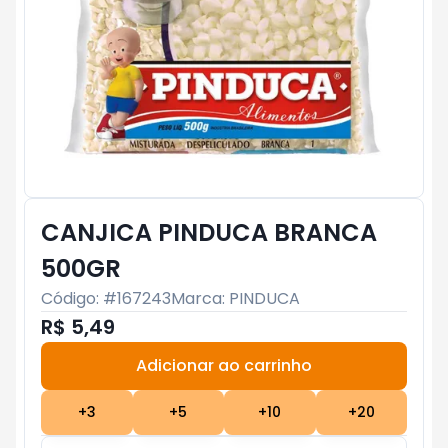
CANJICA PINDUCA BRANCA
500GR
Código: #
167243
Marca:
PINDUCA
R$ 5,49
Adicionar ao carrinho
Subtotal:
R$ 0
+
3
+
5
+
10
+
20