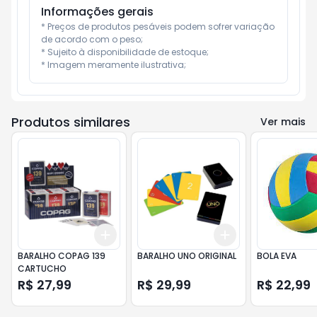
Informações gerais
* Preços de produtos pesáveis podem sofrer variação 
de acordo com o peso;

* Sujeito à disponibilidade de estoque;

* Imagem meramente ilustrativa;
Produtos similares
Ver mais
Add
Add
+
3
+
5
+
10
+
3
+
5
+
10
BARALHO COPAG 139
BARALHO UNO ORIGINAL
BOLA EVA
CARTUCHO
R$ 27,99
R$ 29,99
R$ 22,99