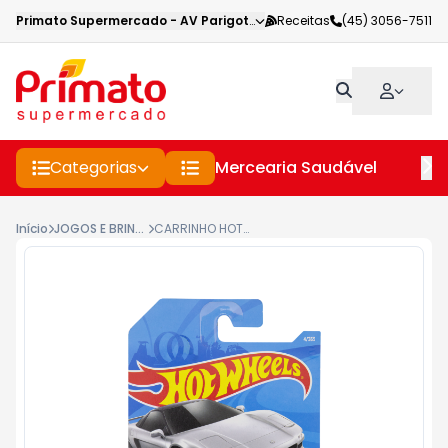
Primato Supermercado
-
AV Parigot de Souza
Receitas
,
Toledo
(45) 3056-7511
-
PR
Categorias
Mercearia Saudável
Pe
Início
JOGOS E BRINQUEDOS
CARRINHO HOTWHEELS BASICO SORTIDO