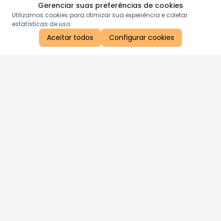
Gerenciar suas preferências de cookies
Utilizamos cookies para otimizar sua experiência e coletar
estatísticas de uso.
Aceitar todos
Configurar cookies
Aproveite as nossas promoções!
Cadastre seu e-mail e receba ofertas exclusivas.
QUERO RECEBER