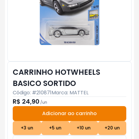
CARRINHO HOTWHEELS
BASICO SORTIDO
Código: #
210871
Marca:
MATTEL
R$ 24,90
/
un
Adicionar ao carrinho
Subtotal:
R$ 0
+
3
un
+
5
un
+
10
un
+
20
un