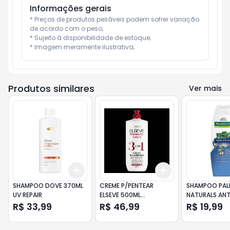
Informações gerais
* Preços de produtos pesáveis podem sofrer variação 
de acordo com o peso;

* Sujeito à disponibilidade de estoque;

* Imagem meramente ilustrativa;
Produtos similares
Ver mais
Add
Add
+
3
+
5
+
10
+
3
+
5
+
10
SHAMPOO DOVE 370ML
CREME P/PENTEAR
SHAMPOO PAL
UV REPAIR
ELSEVE 500ML
NATURALS AN
REPARACAO TOTAL 3 EM
CLÁSSICO 35
R$ 33,99
R$ 46,99
R$ 19,99
1