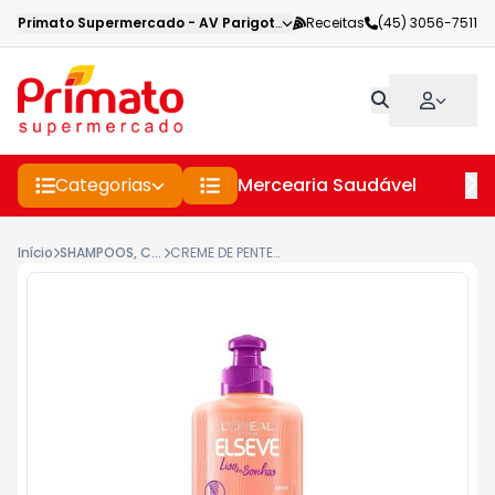
Primato Supermercado
-
AV Parigot de Souza
Receitas
,
Toledo
(45) 3056-7511
-
PR
Categorias
Mercearia Saudável
Pe
Início
SHAMPOOS, COND E CREMES P CABELOS
CREME DE PENTEAR ELSEVE LISO DOS SONHOS 250ML