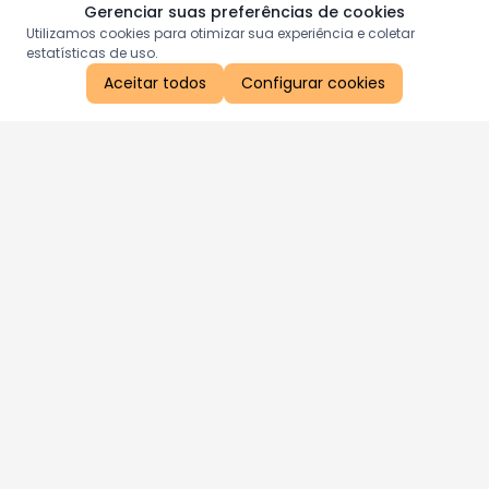
Gerenciar suas preferências de cookies
Utilizamos cookies para otimizar sua experiência e coletar
estatísticas de uso.
Aceitar todos
Configurar cookies
Aproveite as nossas promoções!
Cadastre seu e-mail e receba ofertas exclusivas.
QUERO RECEBER