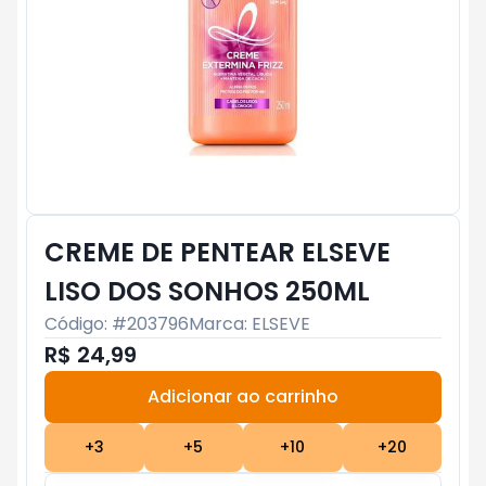
CREME DE PENTEAR ELSEVE
LISO DOS SONHOS 250ML
Código: #
203796
Marca:
ELSEVE
R$ 24,99
Adicionar ao carrinho
Subtotal:
R$ 0
+
3
+
5
+
10
+
20