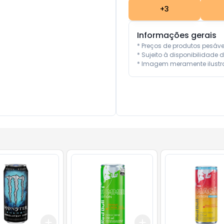
+
3
Informações gerais
* Preços de produtos pesáv
* Sujeito à disponibilidade d
* Imagem meramente ilustra
Add
Add
10
+
3
+
5
+
10
+
3
+
5
+
10