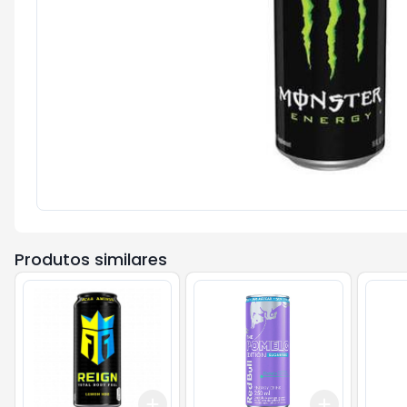
Produtos similares
Add
Add
+
3
+
5
+
10
+
3
+
5
+