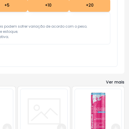
+
5
+
10
+
20
eis podem sofrer variação de acordo com o peso;

e estoque;

tiva;
Ver mais
Add
Add
Add
+
3
+
5
+
10
+
3
+
5
+
10
+
3