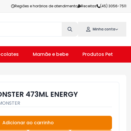
Regiões e horários de atendimento
Receitas
(45) 3056-7511
Minha conta
colates
Mamãe e bebe
Produtos Pet
V
ONSTER 473ML ENERGY
MONSTER
Adicionar ao carrinho
Subtotal:
R$ 0,00