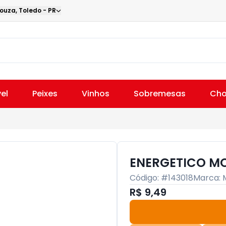
Souza
,
Toledo
-
PR
el
Peixes
Vinhos
Sobremesas
Cho
ENERGETICO M
Código: #
143018
Marca:
R$ 9,49