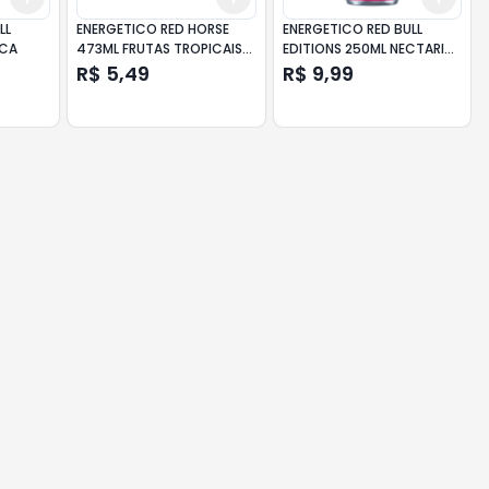
LL
ENERGETICO RED HORSE
ENERGETICO RED BULL
ACA
473ML FRUTAS TROPICAIS
EDITIONS 250ML NECTARINA
S/ACUCAR
SUGAR FREE
R$ 5,49
R$ 9,99