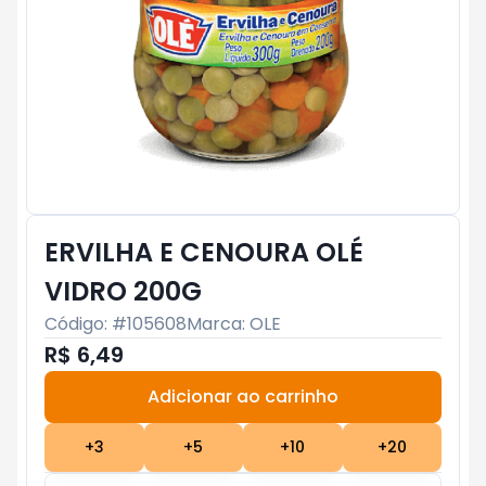
ERVILHA E CENOURA OLÉ
VIDRO 200G
Código: #
105608
Marca:
OLE
R$ 6,49
Adicionar ao carrinho
Subtotal:
R$ 0
+
3
+
5
+
10
+
20