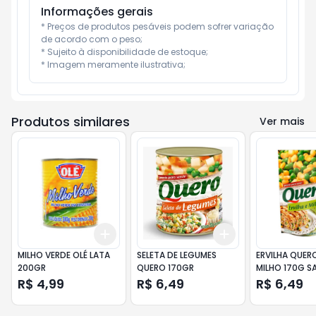
Informações gerais
* Preços de produtos pesáveis podem sofrer variação 
de acordo com o peso;

* Sujeito à disponibilidade de estoque;

* Imagem meramente ilustrativa;
Produtos similares
Ver mais
Add
Add
+
3
+
5
+
10
+
3
+
5
+
10
MILHO VERDE OLÉ LATA
SELETA DE LEGUMES
ERVILHA QUER
200GR
QUERO 170GR
MILHO 170G S
R$ 4,99
R$ 6,49
R$ 6,49