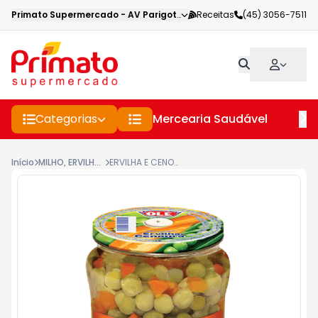
Primato Supermercado
-
AV Parigot de Souza
Receitas
,
Toledo
(45) 3056-7511
-
PR
Categorias
Mercearia Saudável
Pe
Início
MILHO, ERVILHA E LEGUMES
ERVILHA E CENOURA OLÉ VIDRO 200G