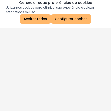
Gerenciar suas preferências de cookies
Utilizamos cookies para otimizar sua experiência e coletar
estatísticas de uso.
Aceitar todos
Configurar cookies
Aproveite as nossas promoções!
Cadastre seu e-mail e receba ofertas exclusivas.
QUERO RECEBER