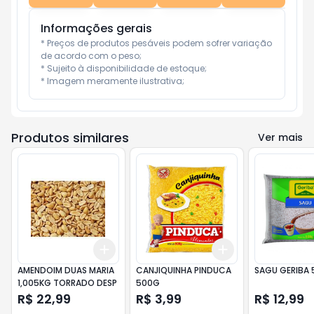
Informações gerais
* Preços de produtos pesáveis podem sofrer variação 
de acordo com o peso;

* Sujeito à disponibilidade de estoque;

* Imagem meramente ilustrativa;
Produtos similares
Ver mais
Add
Add
+
3
+
5
+
10
+
3
+
5
+
10
AMENDOIM DUAS MARIA
CANJIQUINHA PINDUCA
SAGU GERIBA
1,005KG TORRADO DESP
500G
R$ 22,99
R$ 3,99
R$ 12,99