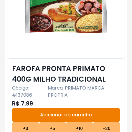
FAROFA PRONTA PRIMATO
400G MILHO TRADICIONAL
Código:
Marca:
PRIMATO MARCA
#
137086
PROPRIA
R$ 7,99
Adicionar ao carrinho
Subtotal:
R$ 0
+
3
+
5
+
10
+
20