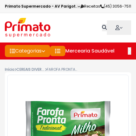
Primato Supermercado
-
AV Parigot de Souza
Receitas
,
Toledo
(45) 3056-7511
-
PR
Categorias
Mercearia Saudável
Pe
Início
CEREAIS DIVERSOS
FAROFA PRONTA PRIMATO 400G MILHO TRADICIONAL