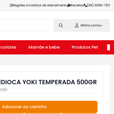
Regiões e horários de atendimento
Receitas
(45) 3056-7511
Minha conta
colates
Mamãe e bebe
Produtos Pet
V
DIOCA YOKI TEMPERADA 500GR
YOKI
Adicionar ao carrinho
Subtotal:
R$ 0,00