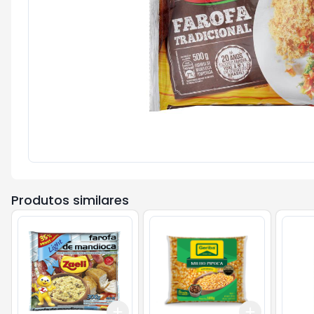
Produtos similares
Add
Add
+
3
+
5
+
10
+
3
+
5
+