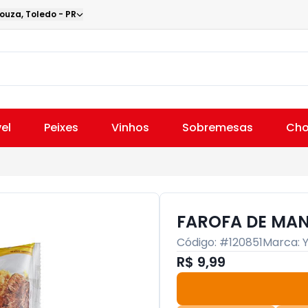
Souza
,
Toledo
-
PR
el
Peixes
Vinhos
Sobremesas
Cho
FAROFA DE MAN
Código: #
120851
Marca:
R$ 9,99