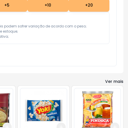
+
5
+
10
+
20
eis podem sofrer variação de acordo com o peso;

e estoque;

tiva;
Ver mais
Add
Add
Add
+
3
+
5
+
10
+
3
+
5
+
10
+
3