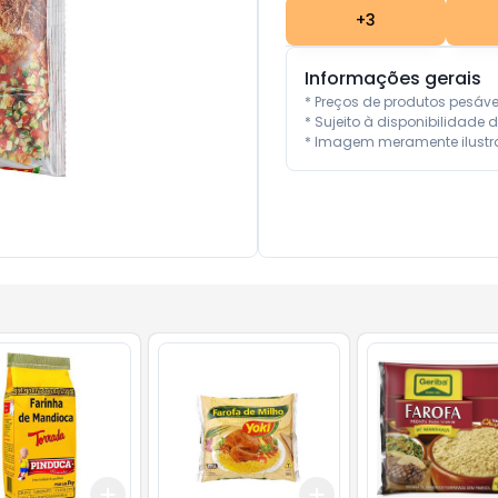
+
3
Informações gerais
* Preços de produtos pesáv
* Sujeito à disponibilidade d
* Imagem meramente ilustra
Add
Add
10
+
3
+
5
+
10
+
3
+
5
+
10