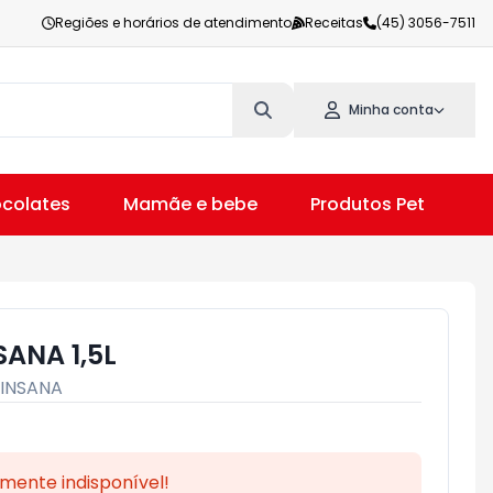
Regiões e horários de atendimento
Receitas
(45) 3056-7511
Minha conta
colates
Mamãe e bebe
Produtos Pet
V
ANA 1,5L
INSANA
mente indisponível!