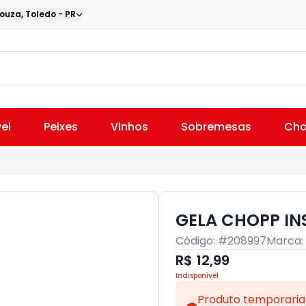
Souza
,
Toledo
-
PR
el
Peixes
Vinhos
Sobremesas
Cho
GELA CHOPP INS
Código: #
208997
Marca:
R$ 12,99
Indisponível
Produto temporaria