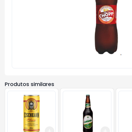
Produtos similares
Add
Add
+
3
+
5
+
10
+
3
+
5
+