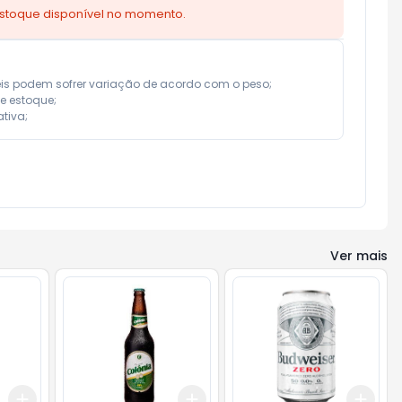
estoque disponível no momento.
eis podem sofrer variação de acordo com o peso;

e estoque;

tiva;
Ver mais
Add
Add
Add
+
3
+
5
+
10
+
3
+
5
+
10
+
3