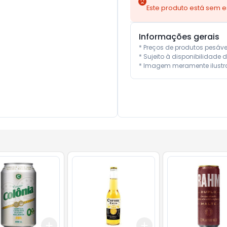
Este produto está sem 
Informações gerais
* Preços de produtos pesáv
* Sujeito à disponibilidade d
* Imagem meramente ilustra
Add
Add
10
+
3
+
5
+
10
+
3
+
5
+
10