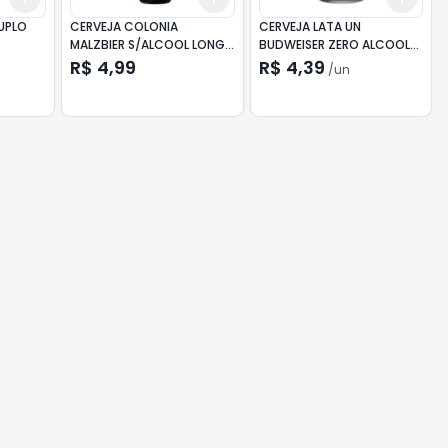
UPLO
CERVEJA COLONIA
CERVEJA LATA UN
MALZBIER S/ALCOOL LONG
BUDWEISER ZERO ALCOOL
NECK 355ML
26
R$ 4,99
R$ 4,39
/
un