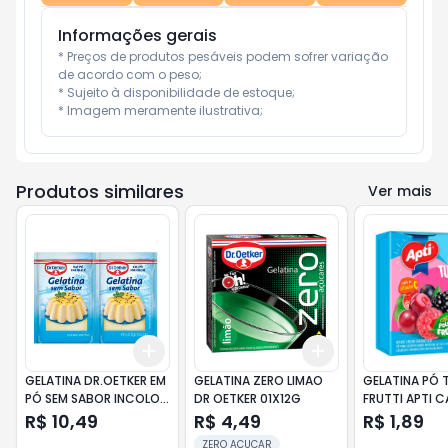
Informações gerais
* Preços de produtos pesáveis podem sofrer variação 
de acordo com o peso;

* Sujeito à disponibilidade de estoque;

* Imagem meramente ilustrativa;
Produtos similares
Ver mais
Add
Add
+
3
+
5
+
10
+
3
+
5
+
10
GELATINA DR.OETKER EM
GELATINA ZERO LIMAO
GELATINA PÓ 
PÓ SEM SABOR INCOLOR
DR OETKER 01X12G
FRUTTI APTI C
SACHÊ 2 UNIDADES
R$ 10,49
R$ 4,49
R$ 1,89
24GR
ZERO AÇUCAR