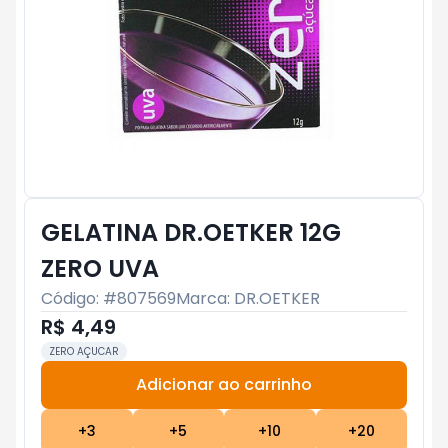
GELATINA DR.OETKER 12G
ZERO UVA
Código: #
807569
Marca:
DR.OETKER
R$ 4,49
ZERO AÇUCAR
Adicionar ao carrinho
Subtotal:
R$ 0
+
3
+
5
+
10
+
20