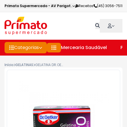
Primato Supermercado
-
AV Parigot de Souza
Receitas
,
Toledo
(45) 3056-7511
-
PR
Categorias
Mercearia Saudável
Pe
Início
GELATINAS
GELATINA DR.OETKER 12G ZERO UVA