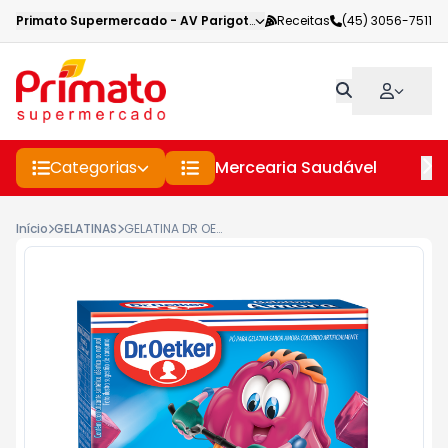
Primato Supermercado
-
AV Parigot de Souza
Receitas
,
Toledo
(45) 3056-7511
-
PR
Categorias
Mercearia Saudável
Pe
Início
GELATINAS
GELATINA DR OETKER AMORA 20 G