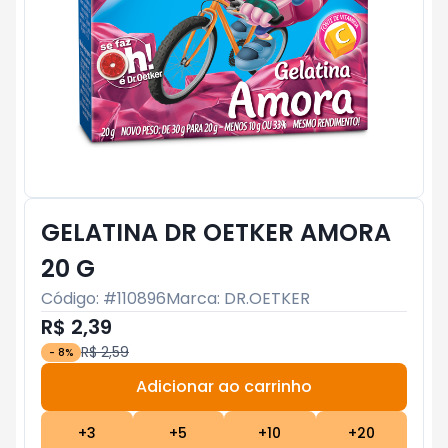
GELATINA DR OETKER AMORA
20 G
Código: #
110896
Marca:
DR.OETKER
R$ 2,39
R$ 2,59
-
8
%
Adicionar ao carrinho
Subtotal:
R$ 0
+
3
+
5
+
10
+
20