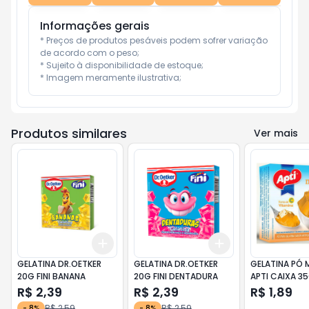
Informações gerais
* Preços de produtos pesáveis podem sofrer variação 
de acordo com o peso;

* Sujeito à disponibilidade de estoque;

* Imagem meramente ilustrativa;
Produtos similares
Ver mais
Add
Add
+
3
+
5
+
10
+
3
+
5
+
10
GELATINA DR.OETKER
GELATINA DR.OETKER
GELATINA PÓ
20G FINI BANANA
20G FINI DENTADURA
APTI CAIXA 3
R$ 2,39
R$ 2,39
R$ 1,89
R$ 2,59
R$ 2,59
-
8
%
-
8
%