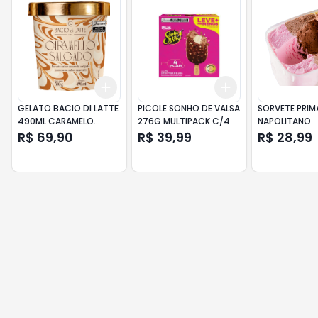
Add
Add
+
3
+
5
+
10
+
3
+
5
+
10
GELATO BACIO DI LATTE
PICOLE SONHO DE VALSA
SORVETE PRIMA
490ML CARAMELO
276G MULTIPACK C/4
NAPOLITANO
SALGADO
R$ 69,90
R$ 39,99
R$ 28,99