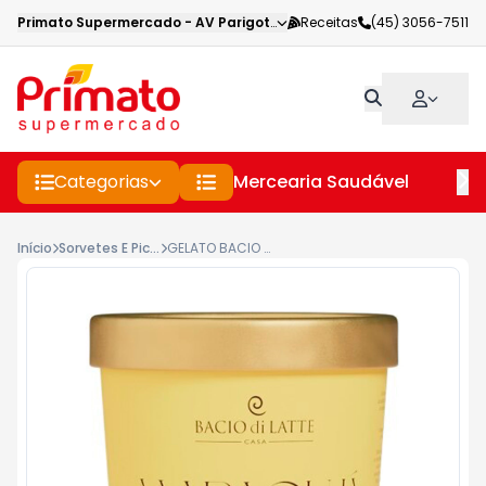
Primato Supermercado
-
AV Parigot de Souza
Receitas
,
Toledo
(45) 3056-7511
-
PR
Categorias
Mercearia Saudável
Pe
Início
Sorvetes E Picoles
GELATO BACIO DI LATTE 490ML CREME MARACUJA POTE