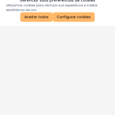
Gerenciar suas preferências de cookies
Utilizamos cookies para otimizar sua experiência e coletar
estatísticas de uso.
Aceitar todos
Configurar cookies
Aproveite as nossas promoções!
Cadastre seu e-mail e receba ofertas exclusivas.
QUERO RECEBER