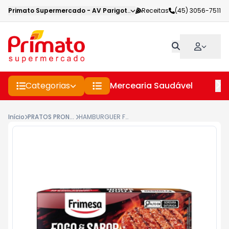
Primato Supermercado
-
AV Parigot de Souza
Receitas
,
Toledo
(45) 3056-7511
-
PR
Categorias
Mercearia Saudável
Pe
Início
PRATOS PRONTOS CONGELADOS
HAMBURGUER FRIMESA 540G TOSCANA