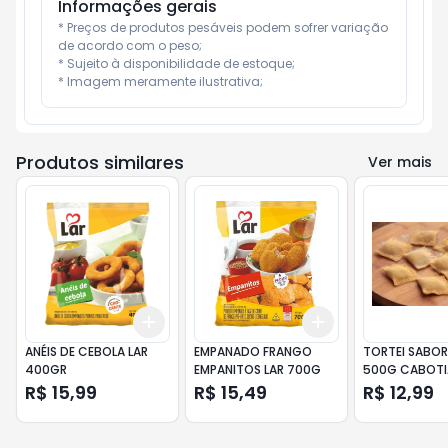
Informações gerais
* Preços de produtos pesáveis podem sofrer variação 
de acordo com o peso;

* Sujeito à disponibilidade de estoque;

* Imagem meramente ilustrativa;
Produtos similares
Ver mais
Add
Add
+
3
+
5
+
10
+
3
+
5
+
10
ANÉIS DE CEBOLA LAR
EMPANADO FRANGO
TORTEI SABOR
400GR
EMPANITOS LAR 700G
500G CABOTI
R$ 15,99
R$ 15,49
R$ 12,99