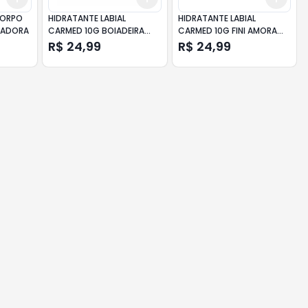
CORPO
HIDRATANTE LABIAL
HIDRATANTE LABIAL
TADORA
CARMED 10G BOIADEIRA
CARMED 10G FINI AMORA
BRIGADEIRO
CLARA
R$ 24,99
R$ 24,99