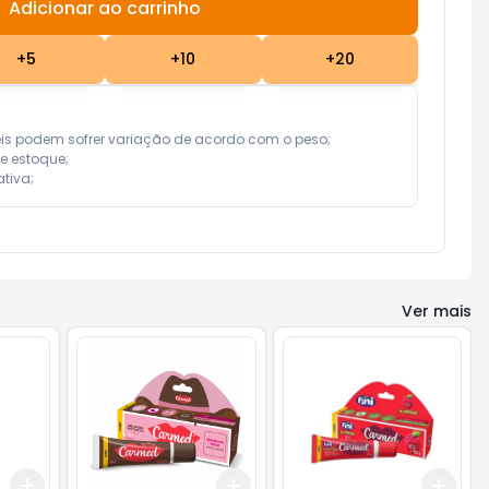
Adicionar ao carrinho
Subtotal:
R$ 0,00
+
5
+
10
+
20
eis podem sofrer variação de acordo com o peso;

e estoque;

tiva;
Ver mais
Add
Add
Add
+
3
+
5
+
10
+
3
+
5
+
10
+
3