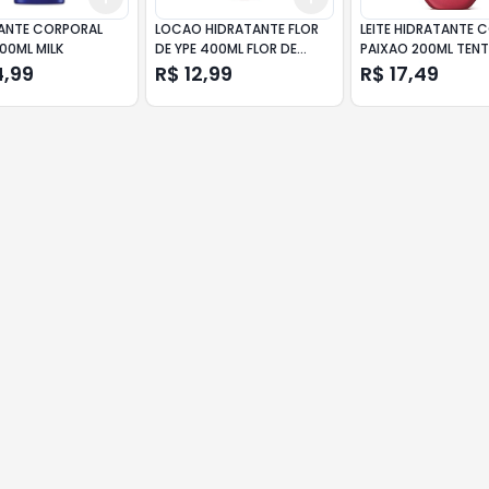
ANTE CORPORAL
LOCAO HIDRATANTE FLOR
LEITE HIDRATANTE 
00ML MILK
DE YPE 400ML FLOR DE
PAIXAO 200ML TEN
AMEIXA E LOTUS
4,99
R$ 12,99
R$ 17,49