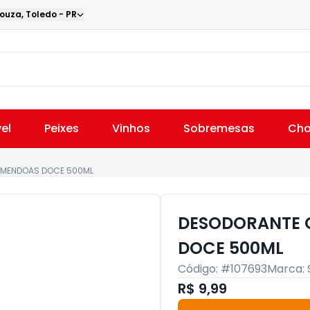
Souza
,
Toledo
-
PR
el
Peixes
Vinhos
Sobremesas
Cho
AMENDOAS DOCE 500ML
DESODORANTE 
DOCE 500ML
Código: #
107693
Marca:
R$ 9,99