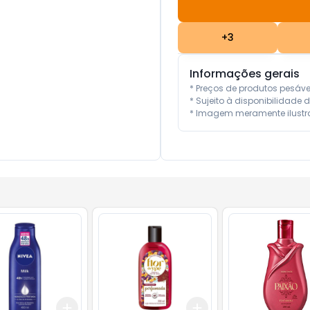
+
3
Informações gerais
* Preços de produtos pesáv
* Sujeito à disponibilidade d
* Imagem meramente ilustra
Add
Add
10
+
3
+
5
+
10
+
3
+
5
+
10