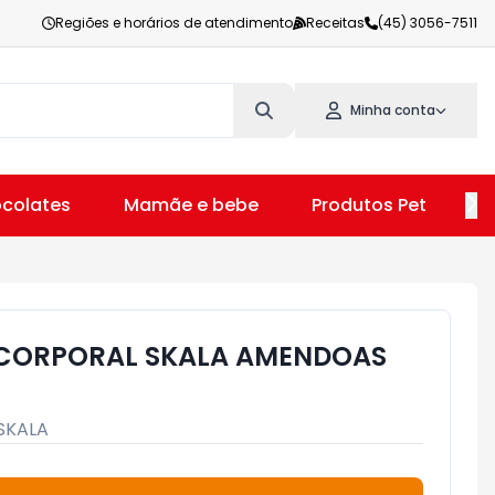
Regiões e horários de atendimento
Receitas
(45) 3056-7511
Minha conta
colates
Mamãe e bebe
Produtos Pet
V
CORPORAL SKALA AMENDOAS
SKALA