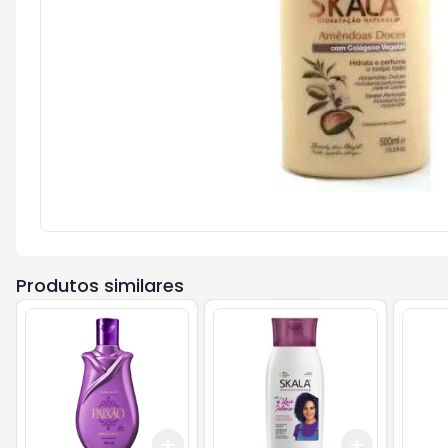
Produtos similares
Add
Add
+
3
+
5
+
10
+
3
+
5
+