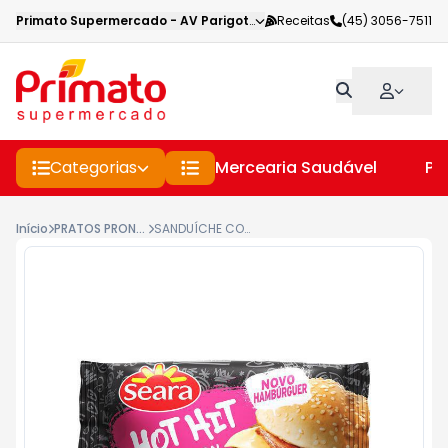
Primato Supermercado
-
AV Parigot de Souza
Receitas
,
Toledo
(45) 3056-7511
-
PR
Categorias
Mercearia Saudável
Pe
Início
PRATOS PRONTOS CONGELADOS
SANDUÍCHE CONGELADO X-BACON SEARA CAIXA HOT HIT 145GR