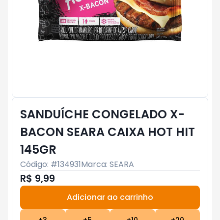
SANDUÍCHE CONGELADO X-
BACON SEARA CAIXA HOT HIT
145GR
Código: #
134931
Marca:
SEARA
R$ 9,99
Adicionar ao carrinho
Subtotal:
R$ 0