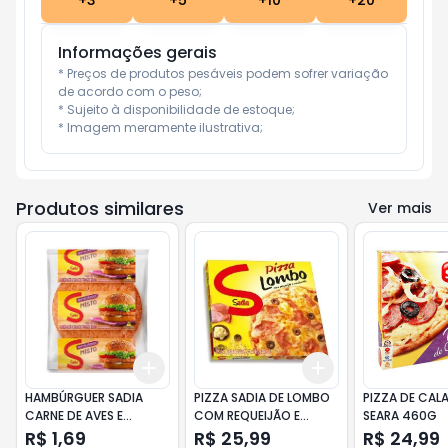
+
3
+
5
+
10
+
20
Informações gerais
* Preços de produtos pesáveis podem sofrer variação 
de acordo com o peso;

* Sujeito à disponibilidade de estoque;

* Imagem meramente ilustrativa;
Produtos similares
Ver mais
Add
Add
+
3
+
5
+
10
+
3
+
5
+
10
HAMBÚRGUER SADIA
PIZZA SADIA DE LOMBO
PIZZA DE CAL
CARNE DE AVES E
COM REQUEIJÃO E
SEARA 460G
BOVINO 56GR
MUSSARELA CAIXA
R$ 1,69
R$ 25,99
R$ 24,99