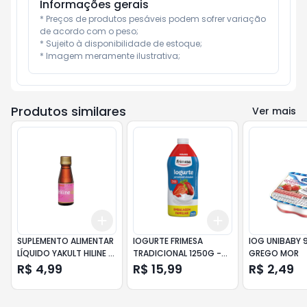
Informações gerais
* Preços de produtos pesáveis podem sofrer variação 
de acordo com o peso;

* Sujeito à disponibilidade de estoque;

* Imagem meramente ilustrativa;
Produtos similares
Ver mais
Add
Add
+
3
+
5
+
10
+
3
+
5
+
10
SUPLEMENTO ALIMENTAR
IOGURTE FRIMESA
IOG UNIBABY 
LÍQUIDO YAKULT HILINE F
TRADICIONAL 1250G -
GREGO MOR
FRASCO 100ML
MORANGO
R$ 4,99
R$ 15,99
R$ 2,49