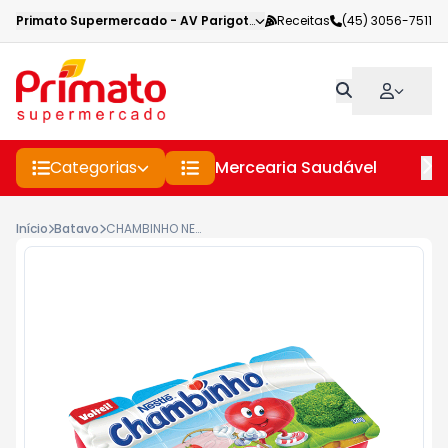
Primato Supermercado
-
AV Parigot de Souza
Receitas
,
Toledo
(45) 3056-7511
-
PR
Categorias
Mercearia Saudável
Pe
Início
Batavo
CHAMBINHO NESTLÉ MORANGO 320GR