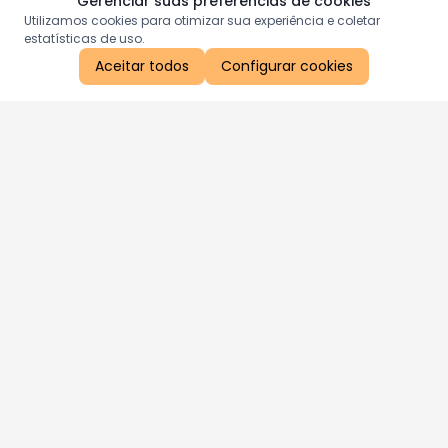
Gerenciar suas preferências de cookies
Utilizamos cookies para otimizar sua experiência e coletar
estatísticas de uso.
Aceitar todos
Configurar cookies
Aproveite as nossas promoções!
Cadastre seu e-mail e receba ofertas exclusivas.
QUERO RECEBER