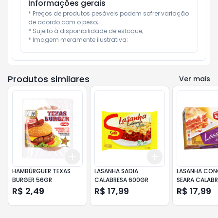
Informações gerais
* Preços de produtos pesáveis podem sofrer variação 
de acordo com o peso;

* Sujeito à disponibilidade de estoque;

* Imagem meramente ilustrativa;
Produtos similares
Ver mais
Add
Add
+
3
+
5
+
10
+
3
+
5
+
10
HAMBÚRGUER TEXAS
LASANHA SADIA
LASANHA CON
BURGER 56GR
CALABRESA 600GR
SEARA CALABR
600GR
R$ 2,49
R$ 17,99
R$ 17,99