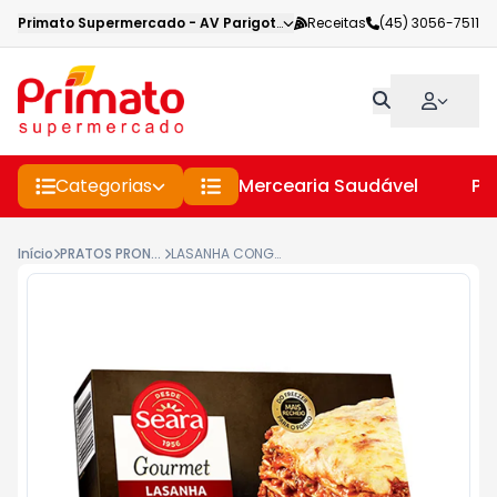
Primato Supermercado
-
AV Parigot de Souza
Receitas
,
Toledo
(45) 3056-7511
-
PR
Categorias
Mercearia Saudável
Pe
Início
PRATOS PRONTOS CONGELADOS
LASANHA CONGELADA SEARA GOURMET BOLOGNESE 800GR