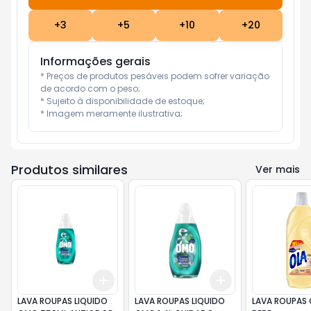
+
3
+
5
+
10
+
20
Informações gerais
* Preços de produtos pesáveis podem sofrer variação 
de acordo com o peso;

* Sujeito à disponibilidade de estoque;

* Imagem meramente ilustrativa;
Produtos similares
Ver mais
Add
Add
+
3
+
5
+
10
+
3
+
5
+
10
LAVA ROUPAS LIQUIDO
LAVA ROUPAS LIQUIDO
LAVA ROUPAS O