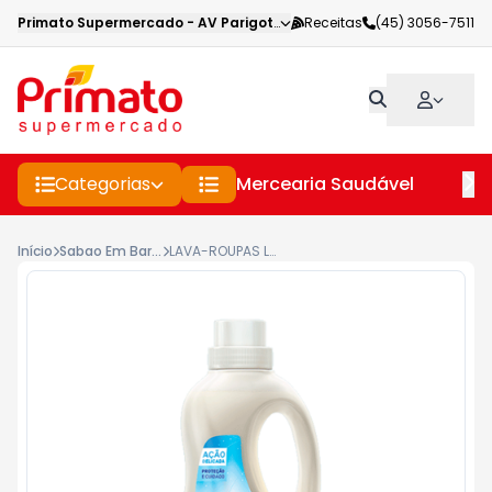
Primato Supermercado
-
AV Parigot de Souza
Receitas
,
Toledo
(45) 3056-7511
-
PR
Categorias
Mercearia Saudável
Pe
Início
Sabao Em Barras, Liquido E Po
LAVA-ROUPAS LÍQUIDO ROUPAS BRANCAS E COLORIDAS COCO GIRANDO SOL FRASCO 1L