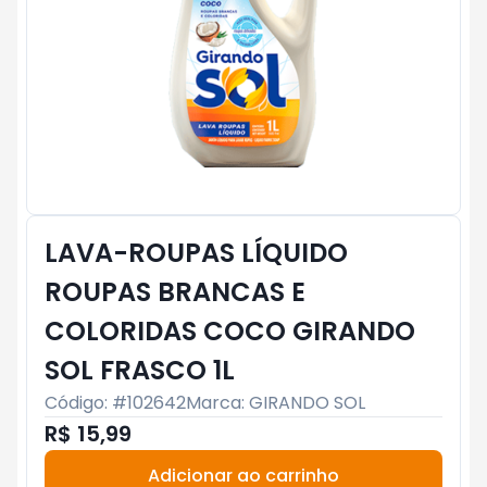
LAVA-ROUPAS LÍQUIDO
ROUPAS BRANCAS E
COLORIDAS COCO GIRANDO
SOL FRASCO 1L
Código: #
102642
Marca:
GIRANDO SOL
R$ 15,99
Adicionar ao carrinho
Subtotal:
R$ 0