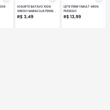
850G
IOGURTE BATAVO 100G
LEITE FERM YAKULT 480G
O
GREGO MARACUJA PENSE
PESSEGO
ZERO
R$ 3,49
R$ 13,99