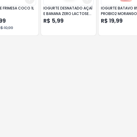
E FRIMESA COCO 1L
IOGURTE DESNATADO AÇAÍ
IOGURTE BATAVO 
E BANANA ZERO LACTOSE
PROBIO2 MORANG
FRIMESA PROTEIN+ FRASCO
99
R$ 5,99
R$ 19,99
170G
$ 10,99