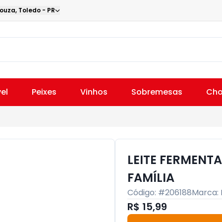
Souza
,
Toledo
-
PR
el
Peixes
Vinhos
Sobremesas
Cho
LEITE FERMENT
FAMÍLIA
Código: #
206188
Marca:
R$ 15,99