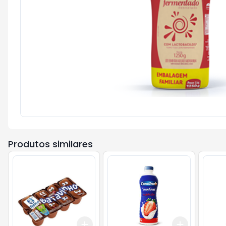
Produtos similares
Add
Add
+
3
+
5
+
10
+
3
+
5
+