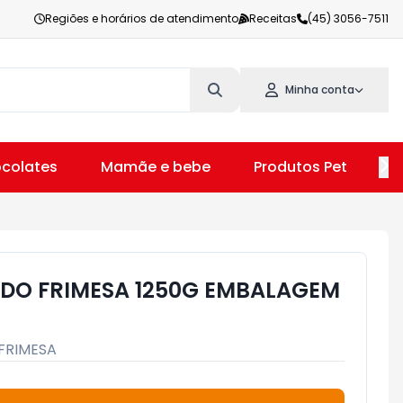
Regiões e horários de atendimento
Receitas
(45) 3056-7511
Minha conta
colates
Mamãe e bebe
Produtos Pet
V
ADO FRIMESA 1250G EMBALAGEM
FRIMESA