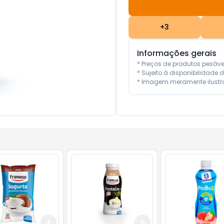
+
3
Informações gerais
* Preços de produtos pesáv
* Sujeito à disponibilidade d
* Imagem meramente ilustra
Add
Add
10
+
3
+
5
+
10
+
3
+
5
+
10