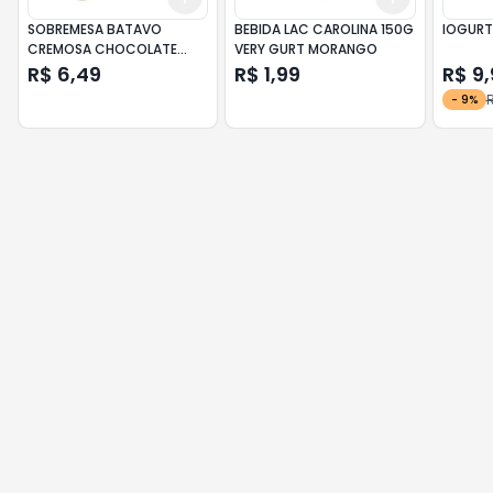
SOBREMESA BATAVO
BEBIDA LAC CAROLINA 150G
IOGURT
CREMOSA CHOCOLATE
VERY GURT MORANGO
360GR
R$ 6,49
R$ 1,99
R$ 9,
R
-
9
%