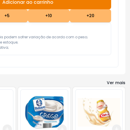
Adicionar ao carrinho
Subtotal:
R$ 0,00
+
5
+
10
+
20
eis podem sofrer variação de acordo com o peso;

e estoque;

tiva;
Ver mais
Add
Add
Add
+
3
+
5
+
10
+
3
+
5
+
10
+
3