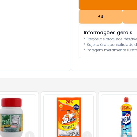
+
3
Informações gerais
* Preços de produtos pesáv
* Sujeito à disponibilidade d
* Imagem meramente ilustra
Add
Add
10
+
3
+
5
+
10
+
3
+
5
+
10