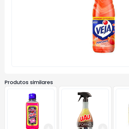
Produtos similares
Add
Add
+
3
+
5
+
10
+
3
+
5
+