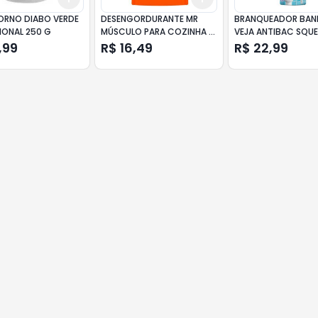
FORNO DIABO VERDE
DESENGORDURANTE MR
BRANQUEADOR BAN
IONAL 250 G
MÚSCULO PARA COZINHA 5
VEJA ANTIBAC SQUE
EM 1 LARANJA REFIL 400ML
500ML GRÁTIS 20% 
,99
R$ 16,49
R$ 22,99
20% DE DESCONTO
DESCONTO