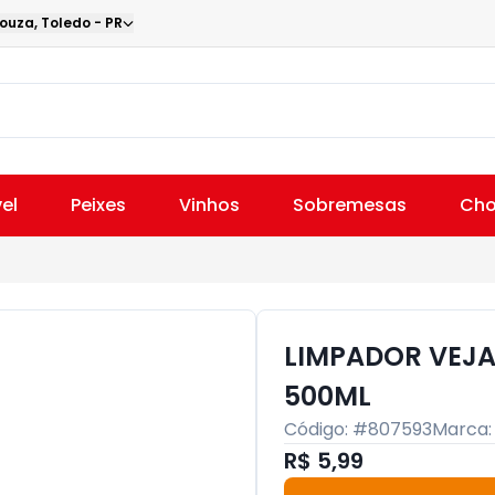
Souza
,
Toledo
-
PR
el
Peixes
Vinhos
Sobremesas
Cho
LIMPADOR VEJA
500ML
Código: #
807593
Marca
R$ 5,99