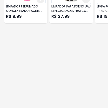
LIMPADOR PERFUMADO
LIMPADOR PARA FORNO UAU
LIMPA 
CONCENTRADO FACILLE
ESPECIALIDADES FRASCO
TRADIC
140ML ENCANTO FLORAL
450ML BORRIFADOR
R$ 9,99
R$ 27,99
R$ 19