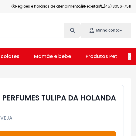
Regiões e horários de atendimento
Receitas
(45) 3056-7511
Minha conta
colates
Mamãe e bebe
Produtos Pet
V
 PERFUMES TULIPA DA HOLANDA
:
VEJA