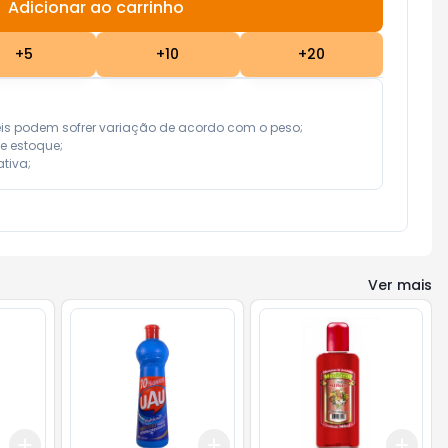
Adicionar ao carrinho
Subtotal:
R$ 0,00
+
5
+
10
+
20
eis podem sofrer variação de acordo com o peso;

e estoque;

tiva;
Ver mais
Add
Add
Add
+
3
+
5
+
10
+
3
+
5
+
10
+
3