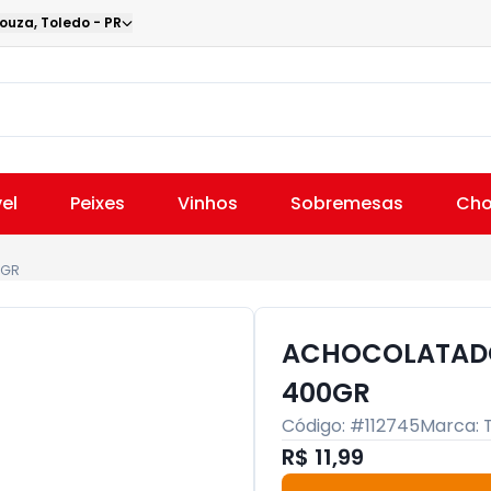
Souza
,
Toledo
-
PR
el
Peixes
Vinhos
Sobremesas
Cho
0GR
ACHOCOLATADO
400GR
Código: #
112745
Marca:
R$ 11,99