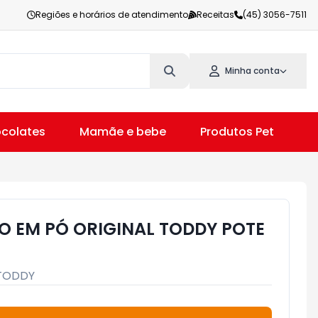
Regiões e horários de atendimento
Receitas
(45) 3056-7511
Minha conta
colates
Mamãe e bebe
Produtos Pet
V
 EM PÓ ORIGINAL TODDY POTE
TODDY