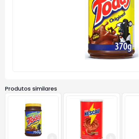
Produtos similares
Add
Add
+
3
+
5
+
10
+
3
+
5
+