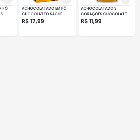
M PÓ
ACHOCOLATADO EM PÓ
ACHOCOLATADO 3
OS
CHOCOLATTO SACHÊ
CORAÇÕES CHOCOLATTO
700GR
400GR
R$ 17,99
R$ 11,99