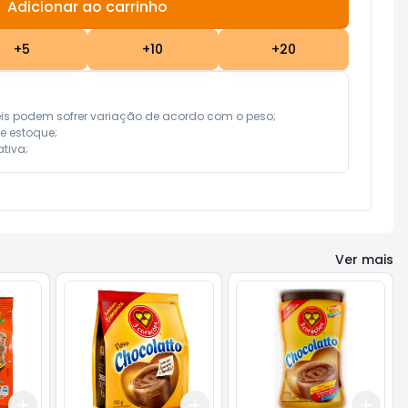
Adicionar ao carrinho
Subtotal:
R$ 0,00
+
5
+
10
+
20
eis podem sofrer variação de acordo com o peso;

e estoque;

tiva;
Ver mais
Add
Add
Add
+
3
+
5
+
10
+
3
+
5
+
10
+
3