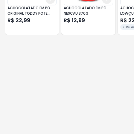
ACHOCOLATADO EM PÓ
ACHOCOLATADO EM PÓ
ACHOC
ORIGINAL TODDY POTE
NESCAU 370G
LOWÇUC
800G + ECONÔMICA
210GR
R$ 22,99
R$ 12,99
R$ 2
ZERO A
LACTOS