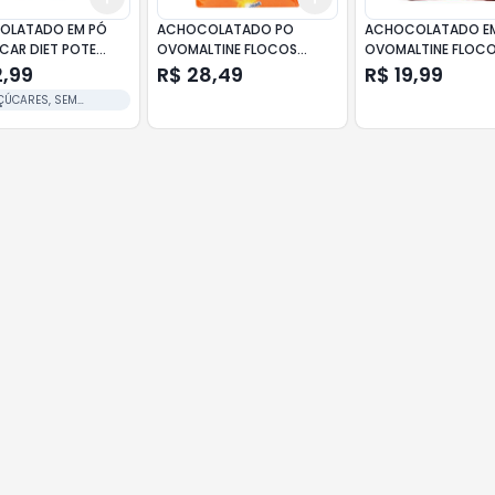
OLATADO EM PÓ
ACHOCOLATADO PO
ACHOCOLATADO E
AR DIET POTE
OVOMALTINE FLOCOS
OVOMALTINE FLOC
CROCANTE 300G
CROCANTES 190G
2,99
R$ 28,49
R$ 19,99
ÇÚCARES, SEM
E