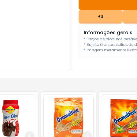
+
3
Informações gerais
* Preços de produtos pesáv
* Sujeito à disponibilidade d
* Imagem meramente ilustra
Add
Add
10
+
3
+
5
+
10
+
3
+
5
+
10