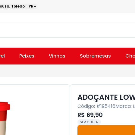
Souza
,
Toledo
-
PR
el
Peixes
Vinhos
Sobremesas
Cho
ADOÇANTE LOW
Código: #
195416
Marca:
R$ 69,90
SEM GLÚTEN