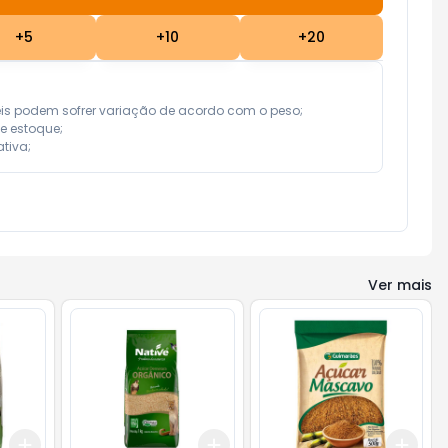
+
5
+
10
+
20
eis podem sofrer variação de acordo com o peso;

e estoque;

tiva;
Ver mais
Add
Add
Add
+
3
+
5
+
10
+
3
+
5
+
10
+
3