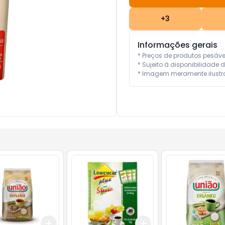
+
3
Informações gerais
* Preços de produtos pesáv
* Sujeito à disponibilidade d
* Imagem meramente ilustra
Add
Add
10
+
3
+
5
+
10
+
3
+
5
+
10