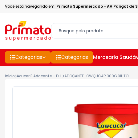
Você está navegando em:
Primato Supermercado
-
AV Parigot de 
Categorias
Categorias
Mercearia Saudáv
Início
Acucar E Adocante - D.L.
ADOÇANTE LOWÇUCAR 300G XILITOL