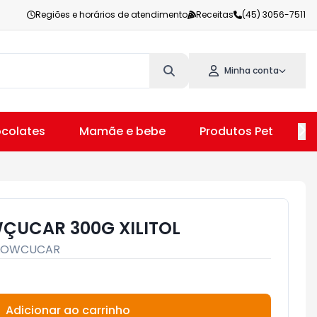
Regiões e horários de atendimento
Receitas
(45) 3056-7511
Minha conta
colates
Mamãe e bebe
Produtos Pet
V
ÇUCAR 300G XILITOL
LOWCUCAR
Adicionar ao carrinho
Subtotal:
R$ 0,00