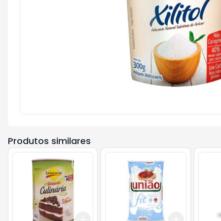
Produtos similares
Add
Add
+
3
+
5
+
10
+
3
+
5
+