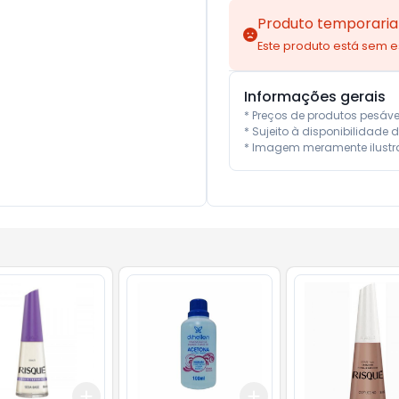
Produto temporaria
Este produto está sem 
Informações gerais
* Preços de produtos pesáv
* Sujeito à disponibilidade d
* Imagem meramente ilustra
Add
Add
10
+
3
+
5
+
10
+
3
+
5
+
10