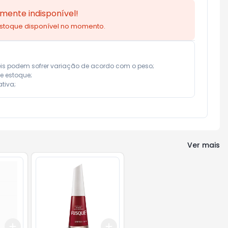
mente indisponível!
estoque disponível no momento.
eis podem sofrer variação de acordo com o peso;

e estoque;

tiva;
Ver mais
Add
Add
+
3
+
5
+
10
+
3
+
5
+
10