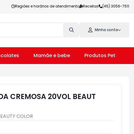
Regiões e horários de atendimento
Receitas
(45) 3056-7511
Minha conta
colates
Mamãe e bebe
Produtos Pet
V
DA CREMOSA 20VOL BEAUT
BEAUTY COLOR