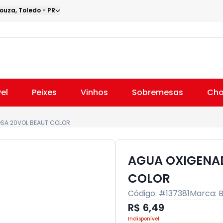
Souza
,
Toledo
-
PR
el
Peixes
Vinhos
Sobremesas
Cho
SA 20VOL BEAUT COLOR
AGUA OXIGENA
COLOR
Código: #
137381
Marca:
R$ 6,49
Indisponível