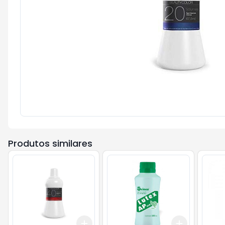
Produtos similares
Add
Add
+
3
+
5
+
10
+
3
+
5
+