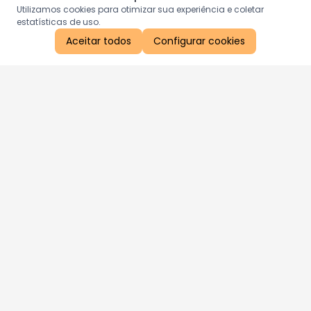
Utilizamos cookies para otimizar sua experiência e coletar
estatísticas de uso.
Aceitar todos
Configurar cookies
Aproveite as nossas promoções!
Cadastre seu e-mail e receba ofertas exclusivas.
QUERO RECEBER