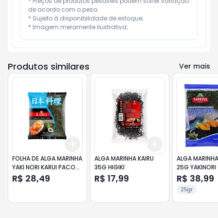
* Preços de produtos pesáveis podem sofrer variação 
de acordo com o peso;

* Sujeito à disponibilidade de estoque;

* Imagem meramente ilustrativa;
Produtos similares
Ver mais
Add
Add
+
3
+
5
+
10
+
3
+
5
+
10
FOLHA DE ALGA MARINHA
ALGA MARINHA KAIRU
ALGA MARINHA
YAKI NORI KARUI PACOTE
35G HIGIKI
25G YAKINORI
28G 10 UNIDADES
R$ 28,49
R$ 17,99
R$ 38,99
25gr