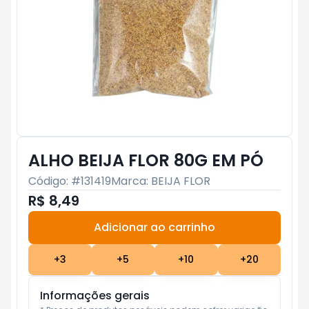
ALHO BEIJA FLOR 80G EM PÓ
Código: #
131419
Marca:
BEIJA FLOR
R$ 8,49
Adicionar ao carrinho
Subtotal:
R$ 0
+
3
+
5
+
10
+
20
Informações gerais