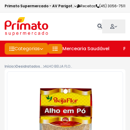
Primato Supermercado
-
AV Parigot de Souza
Receitas
,
Toledo
(45) 3056-7511
-
PR
Categorias
Mercearia Saudável
Pe
Início
Desidratados - D.L.
ALHO BEIJA FLOR 80G EM PÓ