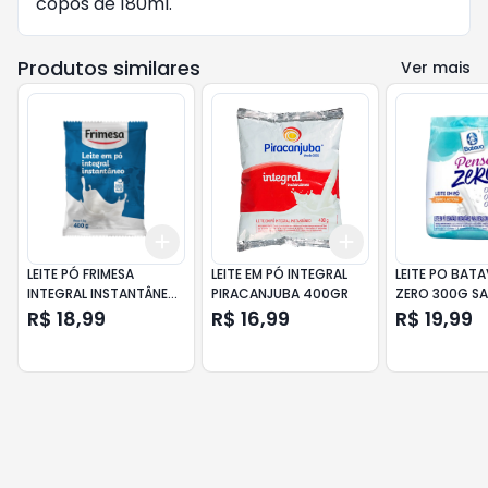
copos de 180ml.
Produtos similares
Ver mais
Add
Add
+
3
+
5
+
10
+
3
+
5
+
10
LEITE PÓ FRIMESA
LEITE EM PÓ INTEGRAL
LEITE PO BAT
INTEGRAL INSTANTÂNEO
PIRACANJUBA 400GR
ZERO 300G S
400GR
DESNATADO
R$ 18,99
R$ 16,99
R$ 19,99