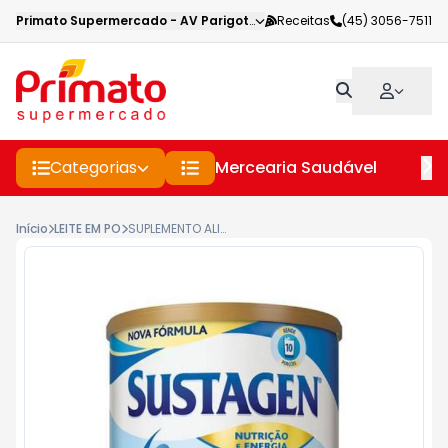
Primato Supermercado
-
AV Parigot de Souza
Receitas
,
Toledo
(45) 3056-7511
-
PR
Categorias
Mercearia Saudável
Pe
Início
LEITE EM PO
SUPLEMENTO ALIMENTAR SUSTAGEN BAUNILHA 400GR