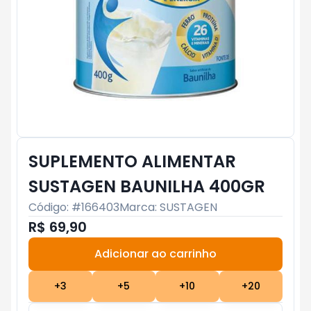
SUPLEMENTO ALIMENTAR
SUSTAGEN BAUNILHA 400GR
Código: #
166403
Marca:
SUSTAGEN
R$ 69,90
Adicionar ao carrinho
Subtotal:
R$ 0
+
3
+
5
+
10
+
20