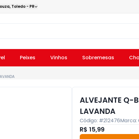
Souza
,
Toledo
-
PR
el
Peixes
Vinhos
Sobremesas
Cho
 LAVANDA
ALVEJANTE Q-BO
LAVANDA
Código: #
212476
Marca:
R$ 15,99