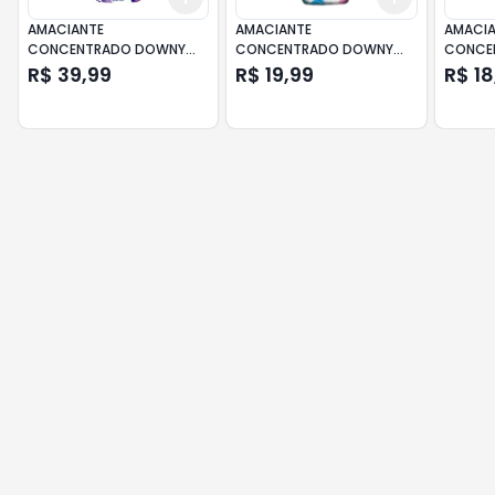
AMACIANTE
AMACIANTE
AMACIA
CONCENTRADO DOWNY
CONCENTRADO DOWNY
CONCE
LÍRIOS DO CAMPO 1,5L
BRISA DE VERÃO 500ML
INTENS
R$ 39,99
R$ 19,99
R$ 18
ESSENC