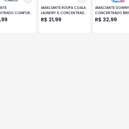
NTE
AMACIANTE ROUPA COALA
AMACIANTE DOWN
NTRADO COMFORT
LAUNDRY 1L CONCENTRADO
CONCENTRADO BRI
E CUIDADO
ORQUIDEA NEGRA
VERÃO 1L
,99
R$ 21,99
R$ 32,99
IAL 500ML