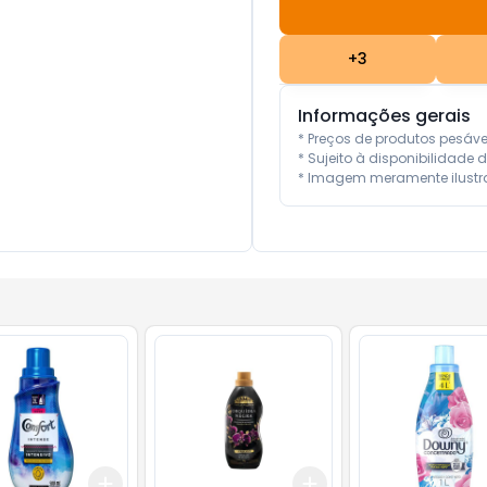
+
3
Informações gerais
* Preços de produtos pesáv
* Sujeito à disponibilidade d
* Imagem meramente ilustra
Add
Add
10
+
3
+
5
+
10
+
3
+
5
+
10