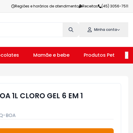
Regiões e horários de atendimento
Receitas
(45) 3056-7511
Minha conta
colates
Mamãe e bebe
Produtos Pet
V
A 1L CLORO GEL 6 EM 1
Q-BOA