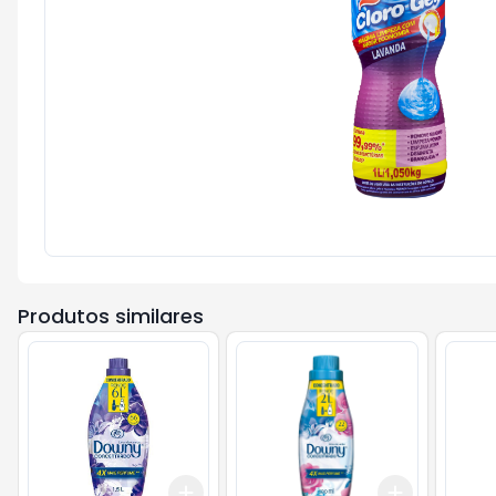
Produtos similares
Add
Add
+
3
+
5
+
10
+
3
+
5
+