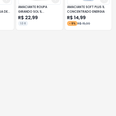
Y
AMACIANTE ROUPA
AMACIANTE SOFT PLUS 1L
SA DE
GIRANDO SOL 1L
CONCENTRADO ENERGIA
CONCENTRADO
R$ 22,99
R$ 14,99
HIPOALERGENICO
R$ 15,99
1.0 lt
-
6
%