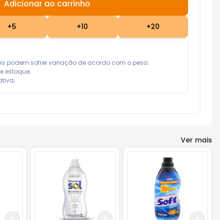
Adicionar ao carrinho
Subtotal:
R$ 0,00
+
5
+
10
+
20
eis podem sofrer variação de acordo com o peso;

e estoque;

tiva;
Ver mais
Add
Add
Add
+
3
+
5
+
10
+
3
+
5
+
10
+
3